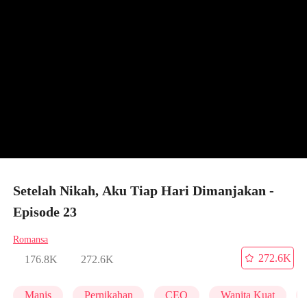
Setelah Nikah, Aku Tiap Hari Dimanjakan -
Episode 23
Romansa
272.6K
176.8K
272.6K
Manis
Pernikahan
CEO
Wanita Kuat