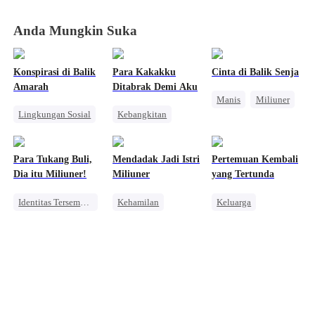
Anda Mungkin Suka
Konspirasi di Balik
Para Kakakku
Cinta di Balik Senja
Amarah
Ditabrak Demi Aku
Manis
Miliuner
Lingkungan Sosial
Kebangkitan
Perbedaan Usia
Wanita Kuat
Pewaris Wanita
Pembalasan
Pembalasan
Para Tukang Buli,
Mendadak Jadi Istri
Pertemuan Kembali
Pahlawan Kembali
Dia itu Miliuner!
Miliuner
yang Tertunda
Identitas Tersembunyi
Kehamilan
Keluarga
Pewaris Wanita
Manis
CEO
CEO Wanita
Bullying
Pewaris Wanita
Pembalasan
Mencari Keluarga
Pembalasan