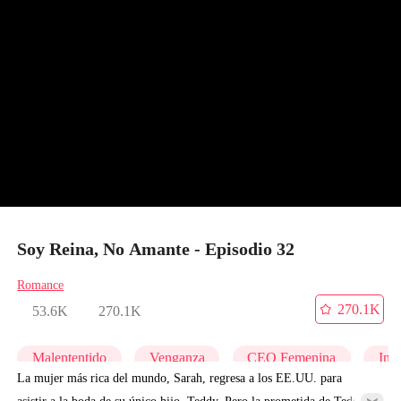
Soy Reina, No Amante - Episodio 32
Romance
270.1K
53.6K
270.1K
Malententido
Venganza
CEO Femenina
Infi
La mujer más rica del mundo, Sarah, regresa a los EE.UU. para
asistir a la boda de su único hijo, Teddy. Pero la prometida de Teddy,