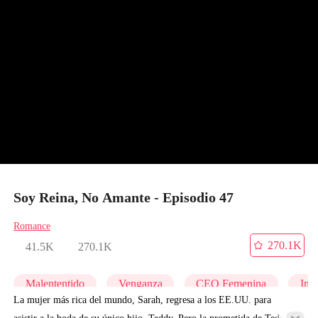
Soy Reina, No Amante - Episodio 47
Romance
270.1K
41.5K
270.1K
Malententido
Venganza
CEO Femenina
Infi
La mujer más rica del mundo, Sarah, regresa a los EE.UU. para
asistir a la boda de su único hijo, Teddy. Pero la prometida de Teddy,