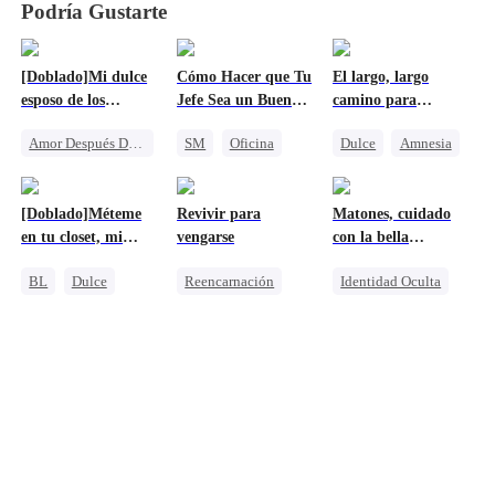
Podría Gustarte
[Doblado]Mi dulce
Cómo Hacer que Tu
El largo, largo
esposo de los
Jefe Sea un Buen
camino para
ochenta
Chico
recuperarla
Amor Después Del Matrimonio
SM
Oficina
Dulce
Amnesia
Viaje en el tiempo
CEO
Persiguiendo el amor
Matrimonio
CEO
Heredera
[Doblado]Méteme
Revivir para
Matones, cuidado
Protagonista Femenina Fuerte
en tu closet, mi
vengarse
con la bella
príncipe
multimillonaria
BL
Dulce
Reencarnación
Identidad Oculta
Matrimonio
Venganza
Heredera
Mafia
Heredero
Heredera
Acoso Escolar
Traición
Contraataque
Castigar al malvado ex