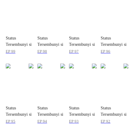
Status
Status
Status
Status
Tersembunyi si
Tersembunyi si
Tersembunyi si
Tersembunyi si
Kurir Kaya
Kurir Kaya
Kurir Kaya
Kurir Kaya
EP
99
EP
98
EP
97
EP
96
Status
Status
Status
Status
Tersembunyi si
Tersembunyi si
Tersembunyi si
Tersembunyi si
Kurir Kaya
Kurir Kaya
Kurir Kaya
Kurir Kaya
EP
95
EP
94
EP
93
EP
92