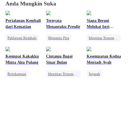
Anda Mungkin Suka
Perjalanan Kembali
Ternyata
Siapa Berani
dari Kematian
Menantuku Presdir
Melukai Istri
Miliuner?
Pahlawan Kembali
Menantu Pria
Identitas Tersembunyi
Identitas Tersembunyi
Keluarga
Dominan
Keluarga
Identitas Tersembunyi
Pahlawan Kembali
Keempat Kakakku
Cintamu Bagai
Kesempatan Kedua
Dominan
Pahlawan Kembali
Minta Aku Pulang
Sinar Bulan
Menjadi Ayah
Pembalasan
Pembalasan
Reinkarnasi
Identitas Tersembunyi
Sejarah
Pewaris
Manis
CEO
Orang Biasa
Perang Bisnis
Teman Masa Kecil
Pembalasan
Kebangkitan
Pembalasan
Reinkarnasi