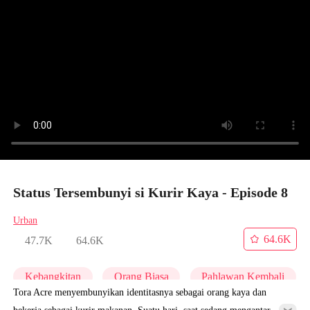
Status Tersembunyi si Kurir Kaya - Episode 8
Urban
64.6K
47.7K
64.6K
Kebangkitan
Orang Biasa
Pahlawan Kembali
Tora Acre menyembunyikan identitasnya sebagai orang kaya dan
bekerja sebagai kurir makanan. Suatu hari, saat sedang mengantar