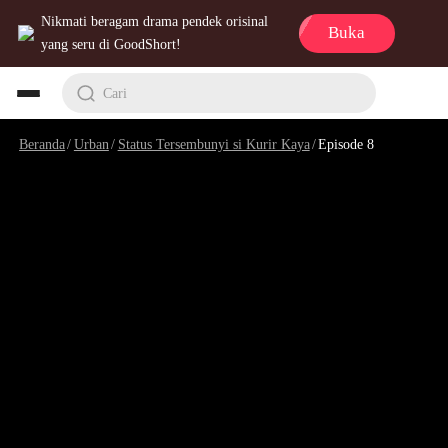
Nikmati beragam drama pendek orisinal
Buka
yang seru di GoodShort!
Cari
Beranda
/
Urban
/
Status Tersembunyi si Kurir Kaya
/
Episode 8