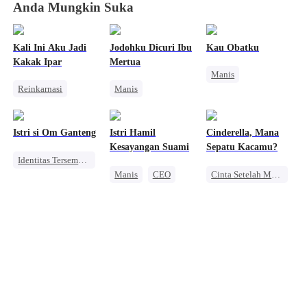
Anda Mungkin Suka
Kali Ini Aku Jadi
Jodohku Dicuri Ibu
Kau Obatku
Kakak Ipar
Mertua
Manis
Reinkarnasi
Manis
Mengejar Istri
Manis
Miliuner
Identitas Tersembunyi
CEO
Kehamilan
Pewaris Wanita
Cinta Satu Malam
Istri si Om Ganteng
Istri Hamil
Cinderella, Mana
Pewaris Asli dan Palsu
Kesayangan Suami
Sepatu Kacamu?
Identitas Tersembunyi
Manis
CEO
Cinta Setelah Menikah
Manis
CEO
Cinta Satu Malam
CEO
Manis
Nikah Kilat
Anak Lucu
Pernikahan
Kehamilan
Nikah Kilat