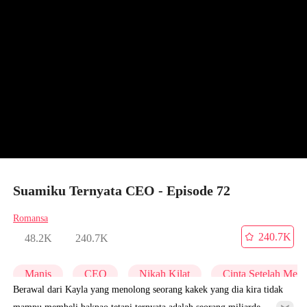
Suamiku Ternyata CEO - Episode 72
Romansa
240.7K
48.2K
240.7K
Manis
CEO
Nikah Kilat
Cinta Setelah Men
Berawal dari Kayla yang menolong seorang kakek yang dia kira tidak
mampu membeli bakpao tetapi ternyata adalah seorang miliarde,