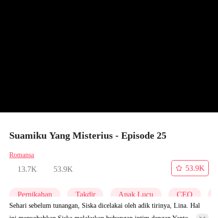
Suamiku Yang Misterius - Episode 25
Romansa
53.9K
13.7K
53.9K
Pernikahan
Takdir
Anak Lucu
CEO
Sehari sebelum tunangan, Siska dicelakai oleh adik tirinya, Lina. Hal
ini menyebabkan Siska melakukan hubungan intim dengan Yanto,