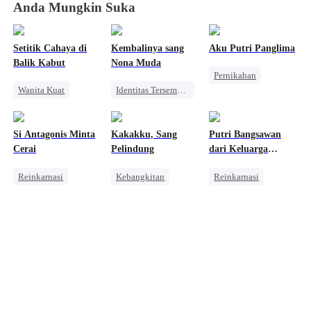
Anda Mungkin Suka
Setitik Cahaya di
Kembalinya sang
Aku Putri Panglima
Balik Kabut
Nona Muda
Pernikahan
Wanita Kuat
Identitas Tersembunyi
Sejarah
Pernikahan
Balas Dendam
Pewaris Wanita
Pengkhianatan
Pewaris Wanita
Pengkhianatan
Si Antagonis Minta
Kakakku, Sang
Putri Bangsawan
Perceraian
Pengkhianatan
Cerai
Pelindung
dari Keluarga
Menghukum Mantan Jahat
Jenderal
Reinkarnasi
Kebangkitan
Reinkarnasi
Wanita Kuat
Perjalanan Waktu
Dewa Perang Wanita
Mengejar Istri
Wanita Kuat
Pembalasan
CEO
Menghukum Mantan Jahat
Menghukum Mantan Jahat
Cinta Setelah Menikah
Pembalasan
Kebangkitan