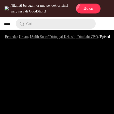
Nikmati beragam drama pendek orisinal
Buka
yang seru di GoodShort!
Cari
Beranda
/
Urban
/
[Sulih Suara]Ditinggal Kekasih, Dinikahi CEO
/
Episode 3