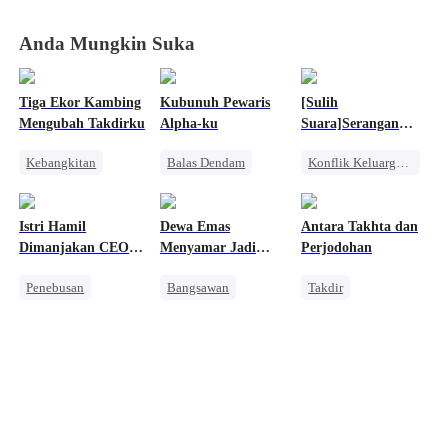
Dinikahi CEO
Dinikahi CEO
Dinikahi CEO
Dinikahi CEO
Anda Mungkin Suka
Tiga Ekor Kambing
Kubunuh Pewaris
[Sulih
Mengubah Takdirku
Alpha-ku
Suara]Serangan
Para Raksasa:
Kebangkitan
Balas Dendam
Konflik Keluarga dan Negara
Bunker Kiamat
Wanita Kuat
Manusia Serigala
Kebangkitan
Pembalasan
Wanita Kuat
Orang Biasa
Istri Hamil
Dewa Emas
Antara Takhta dan
Menghukum Mantan Jahat
Dimanjakan CEO
Menyamar Jadi
Perjodohan
Dingin
Penjaga
Penebusan
Bangsawan
Takdir
Cinderella
Pembalasan
Manusia Serigala
Cinta Satu Malam
Fantasi Timur
Naga
Wanita Kuat
Nikah Kontrak
Pembalasan