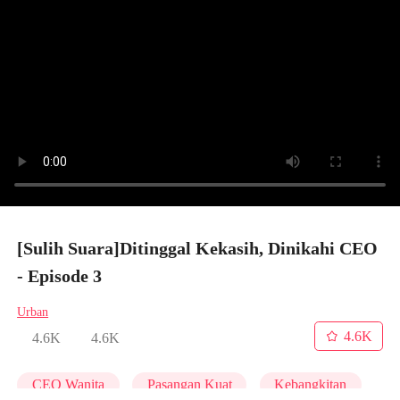
[Sulih Suara]Ditinggal Kekasih, Dinikahi CEO
- Episode 3
Urban
4.6K
4.6K
4.6K
CEO Wanita
Pasangan Kuat
Kebangkitan