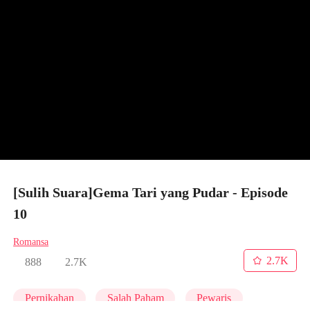
[Sulih Suara]Gema Tari yang Pudar - Episode
10
Romansa
2.7K
888
2.7K
Pernikahan
Salah Paham
Pewaris