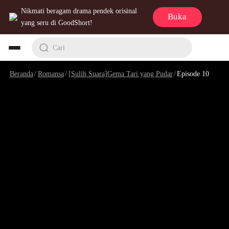
Nikmati beragam drama pendek orisinal
Buka
yang seru di GoodShort!
Cari
Beranda
/
Romansa
/
[Sulih Suara]Gema Tari yang Pudar
/
Episode 10