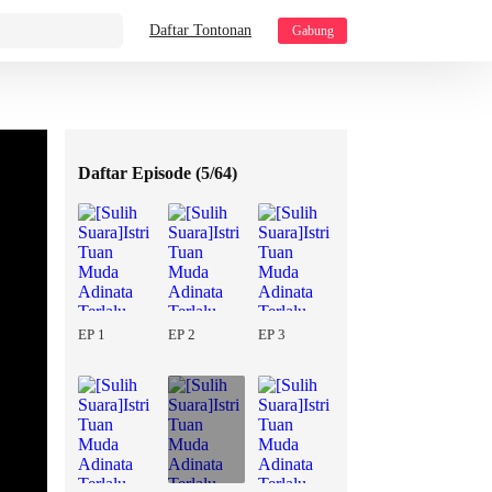
Daftar Tontonan
Gabung
Daftar Episode (
5/64
)
EP 1
EP 2
EP 3