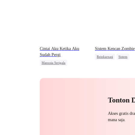
Cintai Aku Ketika Aku
Sistem Kencan Zombie
Sudah Pergi
Reinkarnasi
Sistem
Manusia Serigala
Kebangkitan
Dominan
Penyesalan
Sakit Hati
Orang Biasa
Pembalasa
Pengkhianatan
Salah Paham
Tonton 
Akses gratis dr
mana saja.