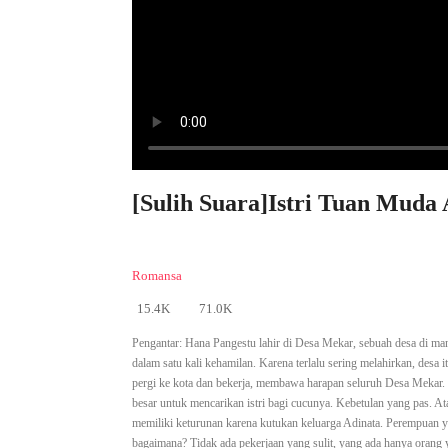
[Sulih Suara]Istri Tuan Muda 
Romansa
15.4K
71.0K
Pengantar:
Hana Pangestu lahir di Desa Mekar, sebuah desa di m
dalam satu kali kehamilan. Karena terlalu sering melahirkan, desa
pergi ke kota dan bekerja, membawa harapan seluruh Desa Mekar.
besar untuk mencarikan istri bagi cucunya. Kebetulan yang pas. 
memiliki keturunan karena kutukan keluarga Adinata. Perempuan 
bagaimana? Tidak ada pekerjaan yang sulit, yang ada hanya orang y