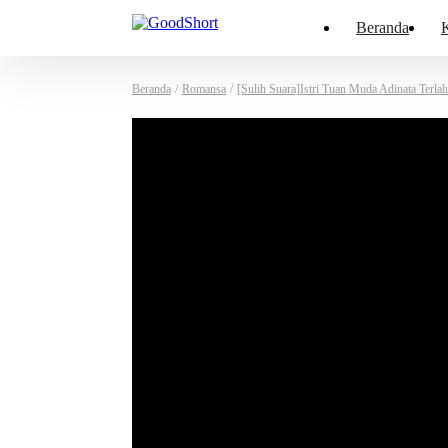
Beranda
K
Beranda
/
Romansa
/
[Sulih Suara]Istri Tuan Muda Adinata Terlal