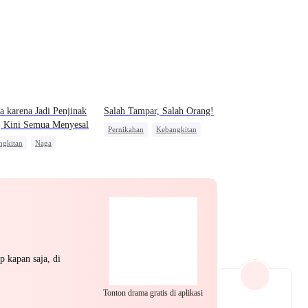
EP 22
EP 23
EP 24
a karena Jadi Penjinak
Salah Tampar, Salah Orang!
, Kini Semua Menyesal
Pernikahan
Kebangkitan
ngkitan
Naga
Manusia Serigala
EP 25
EP 26
EP 27
alasan
Menghukum Mantan Jahat
EP 28
EP 29
EP 30
p kapan saja, di
Tonton drama gratis di aplikasi