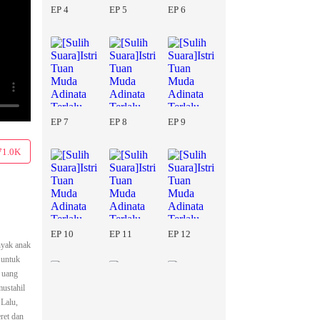
EP 4
EP 5
EP 6
EP 7
EP 8
EP 9
71.0K
EP 10
EP 11
EP 12
nyak anak
 untuk
 uang
mustahil
Lalu,
ret dan