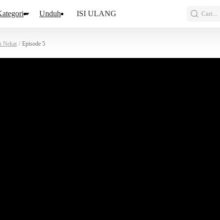
ategori
Unduh
ISI ULANG
Cari...
u Nekat
/
Episode 5