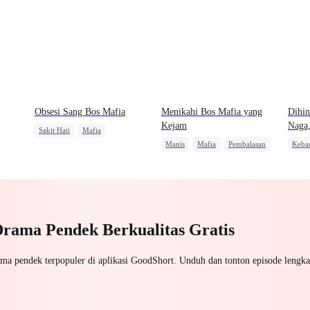
Obsesi Sang Bos Mafia
Menikahi Bos Mafia yang
Dihin
Kejam
Naga
Sakit Hati
Mafia
Manis
Mafia
Pembalasan
Keba
Penyesalan
Mengejar Istri
Menghukum Mantan Jahat
Pemb
n
Pasangan Kuat
Drama Pendek Berkualitas Gratis
ama pendek terpopuler di aplikasi GoodShort. Unduh dan tonton episode lengka