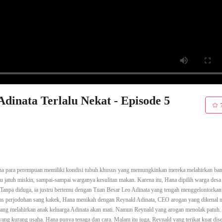
Adinata Terlalu Nekat - Episode 5
ana para perempuan memiliki kondisi tubuh khusus yang memungkinkan mereka melahirkan ba
 itu jatuh miskin, sampai-sampai warganya kesulitan makan. Karena itu, Hana dipilih warga desa
 Tanpa diduga, ia justru bertemu dengan Tuan Besar Leo Adinata yang tengah menggelontorkan
Atas perjodohan sang kakek, Hana menikah dengan Reynald Adinata, CEO arogan yang dikenal 
yang melahirkan anak keluarga Adinata akan mati. Namun Reynald yang arogan menolak patuh. 
ang kurang usaha. Hana punya tenaga dan cara. Malam itu juga, Reynald yang terikat kuat dise