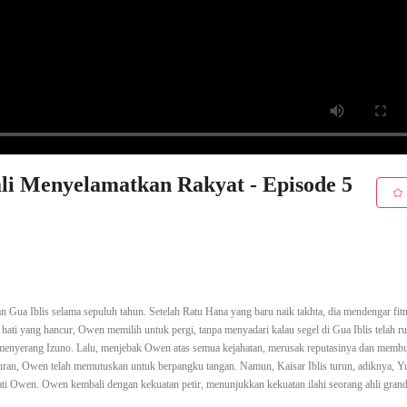
li Menyelamatkan Rakyat - Episode 5
 Gua Iblis selama sepuluh tahun. Setelah Ratu Hana yang baru naik takhta, dia mendengar fit
ati yang hancur, Owen memilih untuk pergi, tanpa menyadari kalau segel di Gua Iblis telah ru
i menyerang Izuno. Lalu, menjebak Owen atas semua kejahatan, merusak reputasinya dan memb
uran, Owen telah memutuskan untuk berpangku tangan. Namun, Kaisar Iblis turun, adiknya, Y
 Owen. Owen kembali dengan kekuatan petir, menunjukkan kekuatan ilahi seorang ahli grand