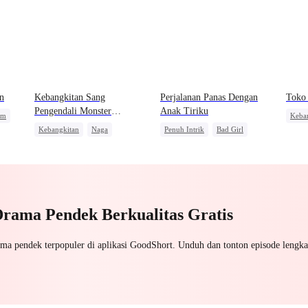
n
Kebangkitan Sang
Perjalanan Panas Dengan
Toko 
Pengendali Monster
Anak Tiriku
am
Keba
Mahadewa
Kebangkitan
Naga
Penuh Intrik
Bad Girl
Pemb
Pembalasan
Anime
Pengkhianatan
san
Perselingkuhan
ataan
Drama Pendek Berkualitas Gratis
ama pendek terpopuler di aplikasi GoodShort. Unduh dan tonton episode lengka