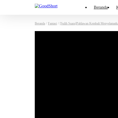
Beranda
K
Beranda
/
Fantasi
/
[Sulih Suara]Pahlawan Kembali Menyelamatk