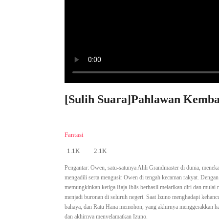
[Sulih Suara]Pahlawan Kemba
Fantasi
1.1K
2.1K
Pengantar:
Owen, satu-satunya Ahli Grandmaster di dunia, menekan
mengadili serta mengusir Owen di tengah kecaman rakyat. Dengan h
memungkinkan ketiga Raja Iblis berhasil melarikan diri dan mula
menjadi buronan di seluruh negeri. Saat Izuno menghadapi kehanc
bahaya, dan Ratu Hana memohon, yang akhirnya menggerakkan hati
dan akhirnya menyelamatkan Izuno.