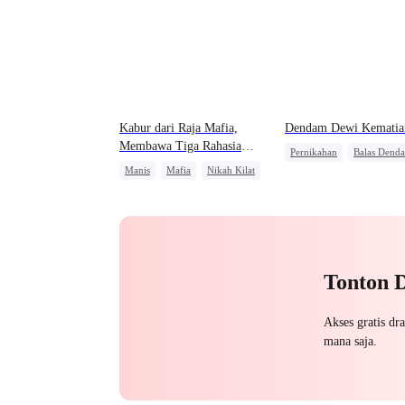
Kabur dari Raja Mafia,
Dendam Dewi Kematia
Membawa Tiga Rahasia
Pernikahan
Balas Dend
Kecilnya
Manis
Mafia
Nikah Kilat
Identitas Tersembunyi
Kehamilan
Pewaris Wanita
Pembala
Cinta Diam-diam Jadi Keny
Tonton 
Akses gratis dr
mana saja.