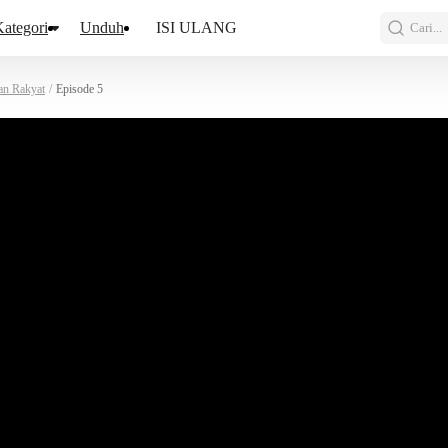
ategori
Unduh
ISI ULANG
Cari...
an Rakyat
/
Episode 5