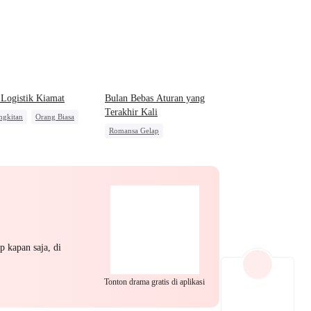
EP 22
EP 23
EP 24
Logistik Kiamat
Bulan Bebas Aturan yang
Terakhir Kali
ngkitan
Orang Biasa
Romansa Gelap
alasan
Penuh Intrik
Mafia
EP 25
EP 26
EP 27
Mengejar Istri
Penyesalan
p kapan saja, di
EP 28
EP 29
EP 30
Tonton drama gratis di aplikasi