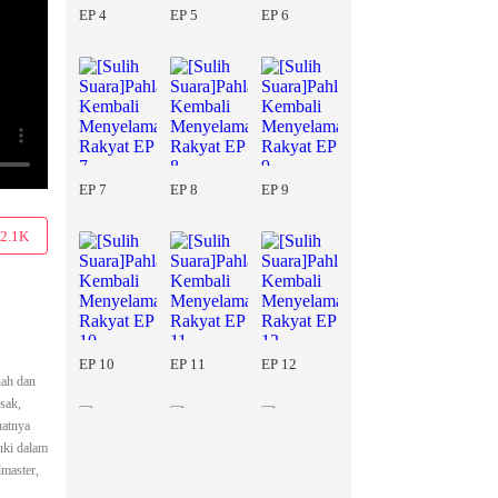
EP 4
EP 5
EP 6
EP 7
EP 8
EP 9
2.1K
EP 10
EP 11
EP 12
nah dan
sak,
uatnya
uki dalam
master,