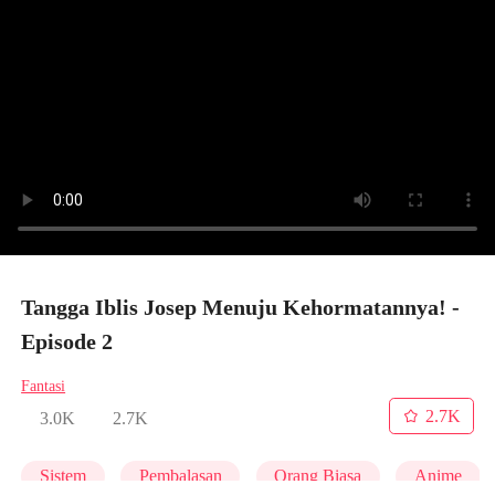
Tangga Iblis Josep Menuju Kehormatannya! -
Episode 2
Fantasi
2.7K
3.0K
2.7K
Sistem
Pembalasan
Orang Biasa
Anime