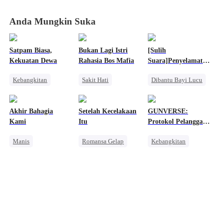
Anda Mungkin Suka
Satpam Biasa,
Bukan Lagi Istri
[Sulih
Kekuatan Dewa
Rahasia Bos Mafia
Suara]Penyelamat
Kecil Ibu
Kebangkitan
Sakit Hati
Dibantu Bayi Lucu
Orang Biasa
Mafia
Takdir
Pembalasan
Wanita Kuat
Pewaris Wanita
Akhir Bahagia
Setelah Kecelakaan
GUNVERSE:
Menghukum Mantan Jahat
Kami
Itu
Protokol Pelanggar
Penyesalan
Aturan
Manis
Romansa Gelap
Kebangkitan
Nikah Kilat
Balas Dendam
Sistem
Keluarga
Mafia
Dominan
Miliuner
Cinta dan Benci
Pahlawan Kembali
Nikah Kontrak
Mengejar Istri
Pembalasan
Cinta Setelah Menikah