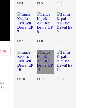
EP 4
EP 5
EP 6
EP 7
EP 8
EP 9
1.3K
EP 10
EP 11
EP 12
cara
atkan