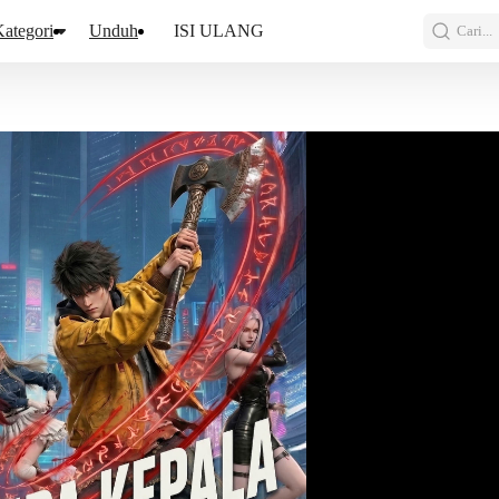
ategori
Unduh
ISI ULANG
Cari...