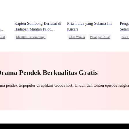
Kapten Sombong Berlutut di
Pria Tulus yang Selama Ini
Penga
a
Hadapan Mantan Pilot
Kucari
Sela
Legendaris
ilat
Identitas Tersembunyi
CEO Wanita
Pasangan Kuat
Sakit
Pembalasan
Kebangkitan
Sala
Pahlawan Kembali
Kebangkitan
Pewaris Wanita
Drama Pendek Berkualitas Gratis
ama pendek terpopuler di aplikasi GoodShort. Unduh dan tonton episode lengka