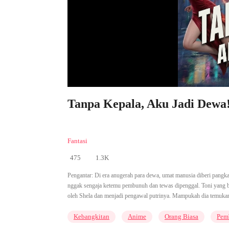
Tanpa Kepala, Aku Jadi Dewa!
Fantasi
475
1.3K
Pengantar:
Di era anugerah para dewa, umat manusia diberi pangk
nggak sengaja ketemu pembunuh dan tewas dipenggal. Toni yang ba
oleh Shela dan menjadi pengawal putrinya. Mampukah dia temukan
Kebangkitan
Anime
Orang Biasa
Pem