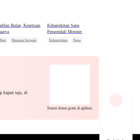
EP 22
EP 23
EP 24
dilan Bulan, Kesetiaan
Kebangkitan Sang
manya
Pengendali Monster
Mahadewa
 Hati
Manusia Serigala
Kebangkitan
Naga
h Paham
Penyesalan
Pembalasan
Anime
EP 25
EP 26
EP 27
p kapan saja, di
Tonton drama gratis di aplikasi
EP 28
EP 29
EP 30