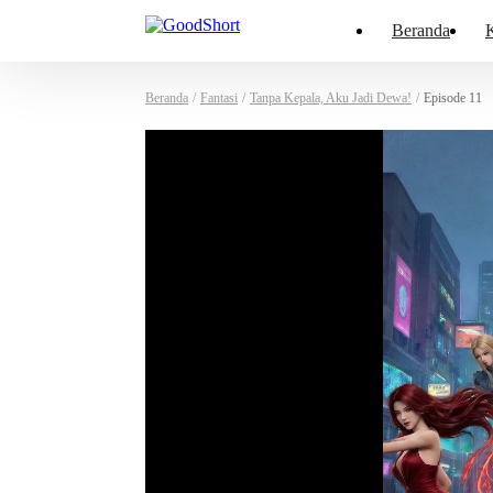
Beranda
K
Beranda
/
Fantasi
/
Tanpa Kepala, Aku Jadi Dewa!
/
Episode 11