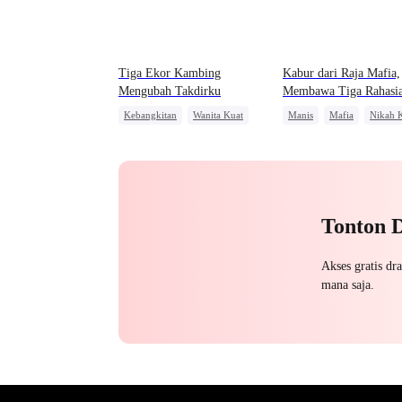
Tiga Ekor Kambing
Kabur dari Raja Mafia,
Mengubah Takdirku
Membawa Tiga Rahasi
Kecilnya
Kebangkitan
Wanita Kuat
Manis
Mafia
Nikah K
Pembalasan
Kehamilan
Tonton 
Akses gratis dr
mana saja.