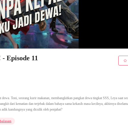
 - Episode 11
at dewa. Toni, seorang kurir makanan, membangkitkan pangkat dewa tingkat SSS, Leya saat se
ngkit dari kematian dan terjebak dalam bahaya sama kekasih masa kecilnya, akhirnya diselam
 adik kandungnya yang diculik oleh penjahat?
balasan