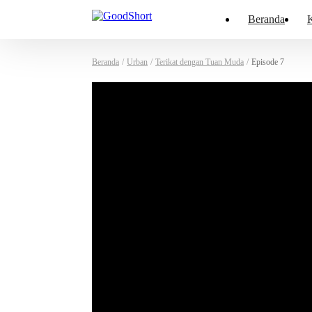
Beranda
K
Beranda
/
Urban
/
Terikat dengan Tuan Muda
/
Episode 7