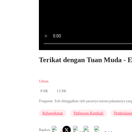
Terikat dengan Tuan Muda - E
Urban
9.0K
13.9K
Pengantar:
Erik ditinggalkan oleh pacarnya karena pakaiannya yang
Kebangkitan
Pahlawan Kembali
Pembalasa
Bagikan