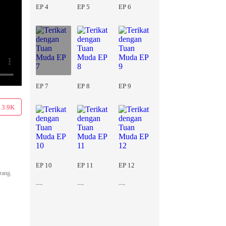
EP 4
EP 5
EP 6
EP 7
EP 8
EP 9
13.9K
EP 10
EP 11
EP 12
rang.