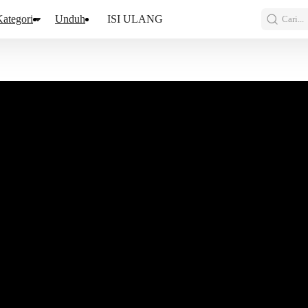
ategori
Unduh
ISI ULANG
Cari...