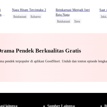
i
Naga Hitam Tercintaku 2
Reinkarnasi Menjadi Istri
Saat 
n
Raja Naga
Reinkarnasi
Keluarga
Sakit
Reinkarnasi
Naga
Pernikahan
Manus
salan
Kebangkitan
Pembalasan
Manusia Serigala
Pembalasan
Peng
Penyesalan
Menge
Drama Pendek Berkualitas Gratis
ama pendek terpopuler di aplikasi GoodShort. Unduh dan tonton episode lengka
asi lainnya
Sumber Lainnya
B