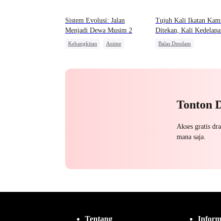
Sistem Evolusi: Jalan
Tujuh Kali Ikatan Kam
Menjadi Dewa Musim 2
Ditekan, Kali Kedelapa
Aku Melepaskannya
Kebangkitan
Anime
Balas Dendam
Konflik Keluarga dan Negara
Manusia Serigala
Penye
Dewa Perang
Tonton 
Akses gratis dr
mana saja.
Tentang
Inform