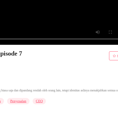
pisode 7
 biasa saja dan dipandang rendah oleh orang lain, tetapi identitas aslinya menakjubkan semua o
n
Penyesalan
CEO