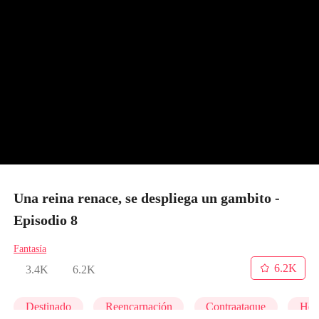
Una reina renace, se despliega un gambito -
Episodio 8
Fantasía
6.2K
3.4K
6.2K
Destinado
Reencarnación
Contraataque
Her