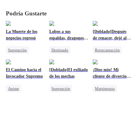
gambito
gambito
gambito
gambito
Podría Gustarte
La Muerte de los
Lobos a sus
[Doblado]Después
negocios regresó
espaldas, dragones a
de renacer, dejé al
su lado
mate que una vez
Superación
Destinado
Reencarnación
murió por mí
Don nadie
Hombre-Lobo
Destinado
Contraataque
Dragón
Hombre-Lobo
El Camino hacia el
[Doblado]El exiliado
¡Dios mío! Mi
Traición
Protagonista Femenina Fuerte
Persiguiendo el amor
Invocador Supremo
de los mechas
cliente de divorcio es
Matrimonio Por Contrato
mi esposo
Anime
Superación
Matrimonio
multimillonario
Contraataque
Don nadie
Contraataque
Abogado
Traición
Dios de la guerra
Persiguiendo el amor
Malententido
Matrimonio Por Contrato