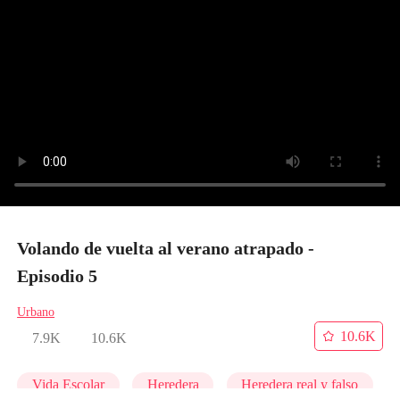
Volando de vuelta al verano atrapado -
Episodio 5
Urbano
10.6K
7.9K
10.6K
Vida Escolar
Heredera
Heredera real y falso