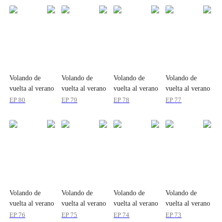
Volando de
Volando de
Volando de
Volando de
vuelta al verano
vuelta al verano
vuelta al verano
vuelta al verano
atrapado
atrapado
atrapado
atrapado
EP
80
EP
79
EP
78
EP
77
Volando de
Volando de
Volando de
Volando de
vuelta al verano
vuelta al verano
vuelta al verano
vuelta al verano
atrapado
atrapado
atrapado
atrapado
EP
76
EP
75
EP
74
EP
73