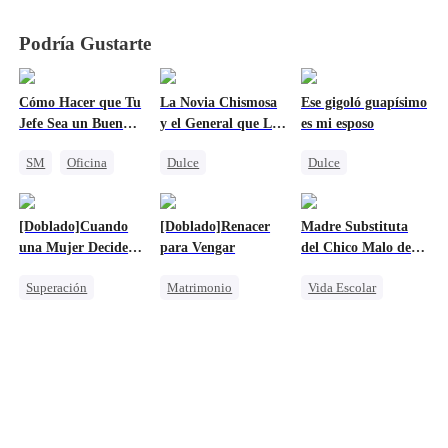
Podría Gustarte
Cómo Hacer que Tu
La Novia Chismosa
Ese gigoló guapísimo
Jefe Sea un Buen
y el General que Lee
es mi esposo
Chico
Mentes
SM
Oficina
Dulce
Dulce
CEO
Viaje en el tiempo
Identidad Oculta
Sentimiento de Familia y Patria
CEO
Heredera
[Doblado]Cuando
[Doblado]Renacer
Madre Substituta
Unión de Fuertes
Amnesia
una Mujer Decide
para Vengar
del Chico Malo del
Profesor
Amor secreto realizado
No Mirar Atrás
Básquet
Superación
Matrimonio
Vida Escolar
Protagonista Femenina Fuerte
Venganza
Atletas
Amor-Odio
Reencarnación
Cenicienta
Protagonista Femenina Fuerte
Embarazada
Castigar al malvado ex
Pareja pendenciera y amorosa