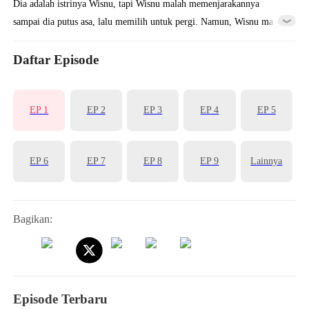
Dia adalah istrinya Wisnu, tapi Wisnu malah memenjarakannya
sampai dia putus asa, lalu memilih untuk pergi. Namun, Wisnu malah
memegang tangannya. Karena kamu yang memilih berada di sisiku,
jadi jangan harap pergi untuk selamanya!
Daftar Episode
EP 1
EP 2
EP 3
EP 4
EP 5
EP 6
EP 7
EP 8
EP 9
Lainnya
Bagikan:
Episode Terbaru