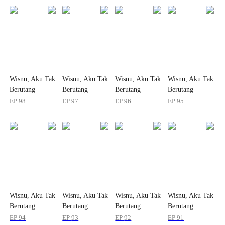
Wisnu, Aku Tak
Wisnu, Aku Tak
Wisnu, Aku Tak
Wisnu, Aku Tak
Berutang
Berutang
Berutang
Berutang
Padamu Lagi
Padamu Lagi
Padamu Lagi
Padamu Lagi
EP
98
EP
97
EP
96
EP
95
Wisnu, Aku Tak
Wisnu, Aku Tak
Wisnu, Aku Tak
Wisnu, Aku Tak
Berutang
Berutang
Berutang
Berutang
Padamu Lagi
Padamu Lagi
Padamu Lagi
Padamu Lagi
EP
94
EP
93
EP
92
EP
91