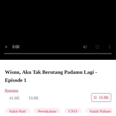
Wisnu, Aku Tak Berutang Padamu Lagi -
Episode 1
Romansa
10.8K
41.6K
10.8K
Sakit Hati
Pernikahan
CEO
Salah Paham