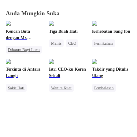
Anda Mungkin Suka
Kencan Buta
Tiga Buah Hati
Kehebatan Sang Ibu
dengan Mr.
Manis
CEO
Pernikahan
Jodohku
Dibantu Bayi Lucu
Cinta Satu Malam
Keluarga
Manis
Takdir
Kehamilan
Identitas Tersembunyi
Anak Lucu
OB
Pembalasan
Tercinta di Antara
Istri CEO-ku Keren
Takdir yang Ditulis
Langit
Sekali
Ulang
Sakit Hati
Wanita Kuat
Pembalasan
Wanita Kuat
Pernikahan
Reinkarnasi
Pengkhianatan
Pasangan Kuat
Balas Dendam
Menghukum Mantan Jahat
Pahlawan Kembali
Pewaris Wanita
Penyesalan
CEO Wanita
Saling Kejar