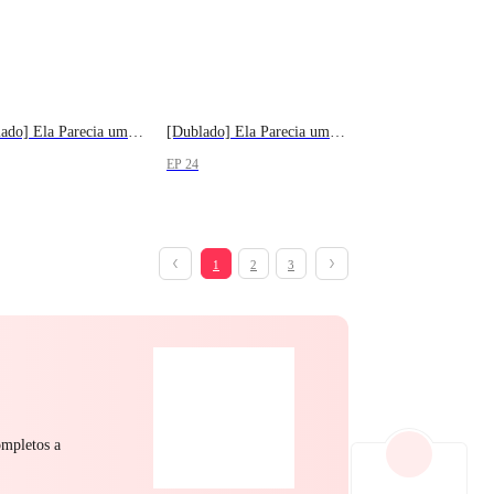
[Dublado] Ela Parecia um Anjo
[Dublado] Ela Parecia um Anjo
EP 24
1
2
3
ompletos a