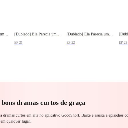
[Dublado] Ela Parecia um Anjo
[Dublado] Ela Parecia um Anjo
[Dublado] Ela Parecia um Anjo
EP 21
EP 22
EP 23
a bons dramas curtos de graça
 a dramas curtos em alta no aplicativo GoodShort. Baixe e assista a episódios c
 em qualquer lugar.