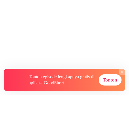
Tonton episode lengkapnya gratis di
Tonton
aplikasi GoodShort
Tentang
Informasi lainnya