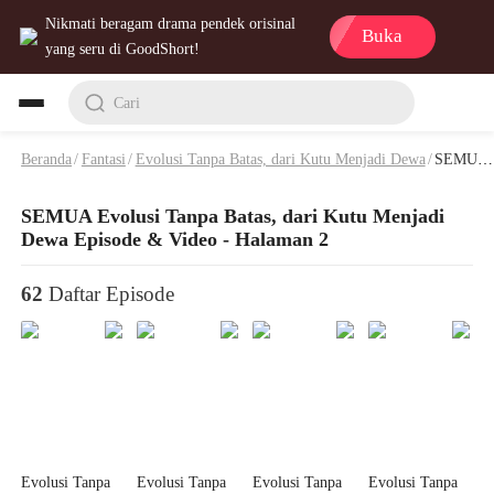
Nikmati beragam drama pendek orisinal
Buka
yang seru di GoodShort!
Cari
Beranda
/
Fantasi
/
Evolusi Tanpa Batas, dari Kutu Menjadi Dewa
/
SEMUA Evolusi Tanpa Batas, dari Kutu Menjadi Dewa Episode & Video - Halaman 2
SEMUA Evolusi Tanpa Batas, dari Kutu Menjadi
Dewa Episode & Video - Halaman 2
62
Daftar Episode
Evolusi Tanpa
Evolusi Tanpa
Evolusi Tanpa
Evolusi Tanpa