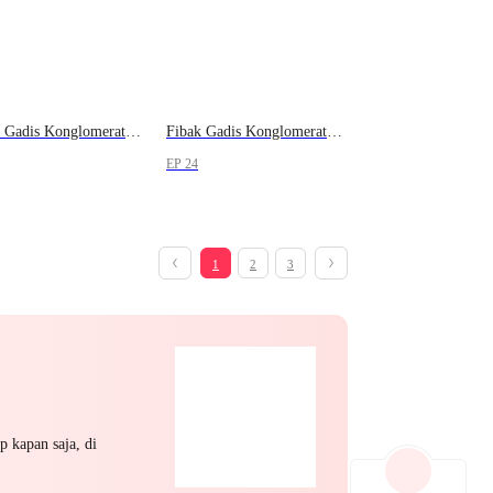
Fibak Gadis Konglomerat, Istriku Reinkarnasi
Fibak Gadis Konglomerat, Istriku Reinkarnasi
EP 24
1
2
3
p kapan saja, di