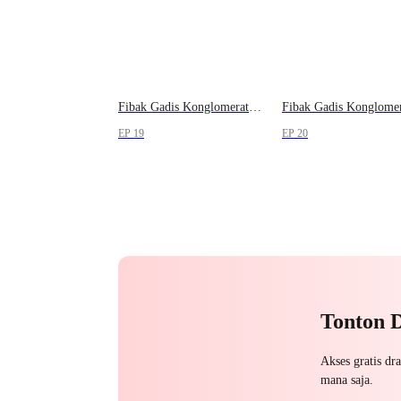
Fibak Gadis Konglomerat, Istriku Reinkarnasi
EP 19
EP 20
Tonton 
Akses gratis dr
mana saja.