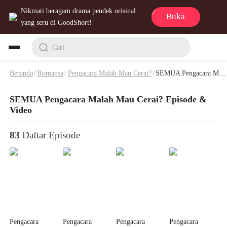
Nikmati beragam drama pendek orisinal
Buka
yang seru di GoodShort!
Cari
Beranda
/
Romansa
/
Pengacara Malah Mau Cerai?
/
SEMUA Pengacara Malah Mau Cerai? Episode & Video
SEMUA Pengacara Malah Mau Cerai? Episode &
Video
83
Daftar Episode
Pengacara
Pengacara
Pengacara
Pengacara