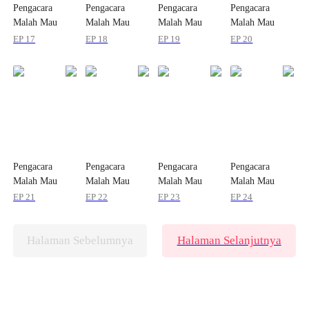
Pengacara
Pengacara
Pengacara
Pengacara
Malah Mau
Malah Mau
Malah Mau
Malah Mau
Cerai?
Cerai?
Cerai?
Cerai?
EP 17
EP 18
EP 19
EP 20
Pengacara
Pengacara
Pengacara
Pengacara
Malah Mau
Malah Mau
Malah Mau
Malah Mau
Cerai?
Cerai?
Cerai?
Cerai?
EP 21
EP 22
EP 23
EP 24
Halaman Sebelumnya
Halaman Selanjutnya