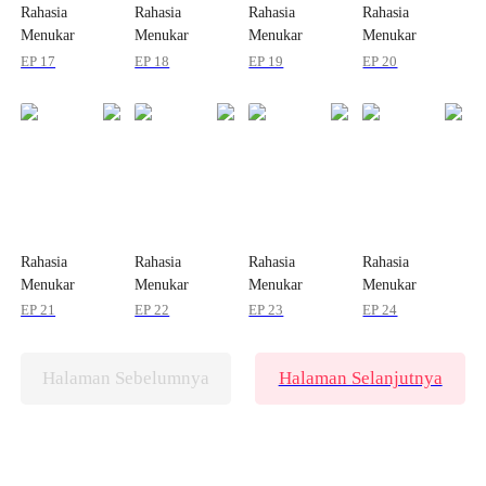
Rahasia
Rahasia
Rahasia
Rahasia
Menukar
Menukar
Menukar
Menukar
Kembali
Kembali
Kembali
Kembali
EP 17
EP 18
EP 19
EP 20
Putrinya
Putrinya
Putrinya
Putrinya
Rahasia
Rahasia
Rahasia
Rahasia
Menukar
Menukar
Menukar
Menukar
Kembali
Kembali
Kembali
Kembali
EP 21
EP 22
EP 23
EP 24
Putrinya
Putrinya
Putrinya
Putrinya
Halaman Sebelumnya
Halaman Selanjutnya