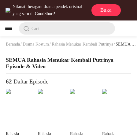
Nikmati beragam drama pendek orisinal
Buka
yang seru di GoodShort!
Cari
Beranda
/
Drama Kostum
/
Rahasia Menukar Kembali Putrinya
/
SEMUA Rahasia Menukar Kembali Putrinya Episode & Video
SEMUA Rahasia Menukar Kembali Putrinya
Episode & Video
62
Daftar Episode
Rahasia
Rahasia
Rahasia
Rahasia