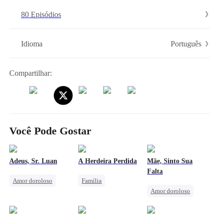
poder. Ingênua, ela acreditava que "dormir" significava apenas
80 Episódios
compartilhar a cama. Após descer a montanha e conhecer o marido,
situações engraçadas e desastrosas ocorrem até que ela descobre que
"dormir" pode trazer bebês.
Português
Idioma
Compartilhar:
Você Pode Gostar
Adeus, Sr. Luan
A Herdeira Perdida
Mãe, Sinto Sua
Falta
Amor doroloso
Família
Amor doroloso
Família
Herdeira
Casamento
Herdeira
Herdeira Falsa
Família