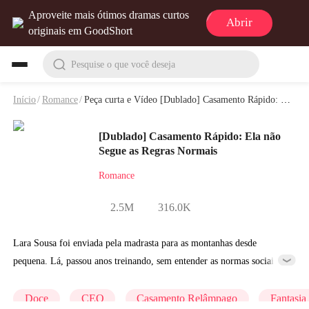
Aproveite mais ótimos dramas curtos
Abrir
originais em GoodShort
Pesquise o que você deseja
Início
/
Romance
/
Peça curta e Vídeo [Dublado] Casamento Rápido: Ela não Segue as Regras Normais
[Dublado] Casamento Rápido: Ela não
Segue as Regras Normais
Romance
2.5M
316.0K
Lara Sousa foi enviada pela madrasta para as montanhas desde
pequena. Lá, passou anos treinando, sem entender as normas sociais
modernas. Agora, seu Mestre quer que ela desça a montanha e inventa
como motivo que se casar e "dormir" com o marido aumentaria seu
Doce
CEO
Casamento Relâmpago
Fantasia