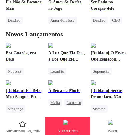
Herdeira Falsa
Buscando a Família
Ela Não Se Esconde
O Amor Se Desfez
Ser Fada no
Bebê Fofo
Triângulo Amoroso
Mais
no Jogo
Coração dele
Contra-ataque
Destino
Amor doroloso
Destino
CEO
Bebê Fofo
Redenção
Contra-ataque
Novos Lançamentos
Caso de uma Noite
Vingança Contra o EX
Amor e Ódio
Amor após casamento
Lamento
CEO
Era Guarda, era
A Luz Que Ela Deu,
[Dublado] O Fraco
Deus
a Dor Que Ele
Que Esmagou
Deixou
Mechas
Nobreza
Reunião
Superação
Contra-ataque
Gravidez
Contra-ataque
Fantasia Oriental
Bebê Fofo
Deus da Guerra
[Dublado] Ele Bebe
À Beira da Morte
[Dublado] Servos
Meu Sangue, Eu
Demoníacos Não
Máfia
Lamento
Roubo Sua Vida
Conseguem Escapar
Vingança
Sistema
Distúrbio
Vampiro
Protagonista Feminina Forte
Vingança
Contra-ataque
Harém
Traição
Adicionar aos Seguindo
Assista Grátis
Baixar