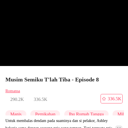
Musim Semiku T'lah Tiba - Episode 8
Romansa
336.5K
290.2K
336.5K
Manis
Pernikahan
Ibu Rumah Tangga
Miliu
Untuk membalas dendam pada suaminya dan si pelakor, Ashley
bekerja sama dengan seorang pria yang tampan. Tapi ternyata pria