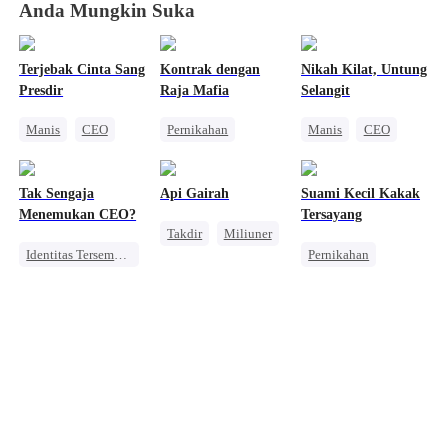
Anda Mungkin Suka
Terjebak Cinta Sang
Kontrak dengan
Nikah Kilat, Untung
Presdir
Raja Mafia
Selangit
Manis
CEO
Pernikahan
Manis
CEO
Nikah Kilat
Mafia
Nikah Kilat
Pewaris Wanita
Cinta Setelah Menikah
Tak Sengaja
Api Gairah
Suami Kecil Kakak
Nikah Kilat
Menemukan CEO?
Tersayang
Takdir
Miliuner
Identitas Tersembunyi
Pernikahan
SM
Manis
CEO
CEO
Kesalahan Identitas
Pewaris Wanita
Nikah Kilat
Pembalasan
Cinta Setelah Menikah