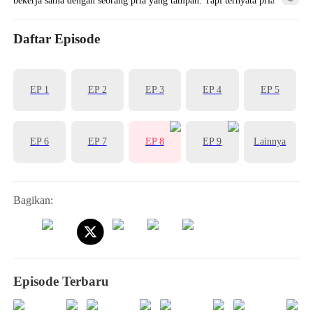
tampan ini menyukainya!
Daftar Episode
EP 1
EP 2
EP 3
EP 4
EP 5
EP 6
EP 7
EP 8
EP 9
Lainnya
Bagikan:
Episode Terbaru