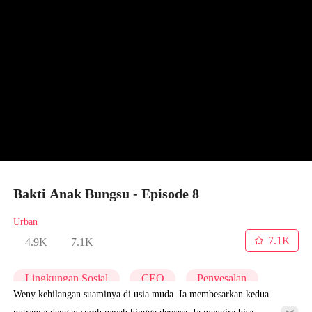
Bakti Anak Bungsu - Episode 8
Urban
7.1K
4.9K
7.1K
Lingkungan Sosial
CEO
Penyesalan
Weny kehilangan suaminya di usia muda. Ia membesarkan kedua
putranya dengan susah payah hingga dewasa. Ia mengira bisa