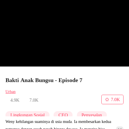
Bakti Anak Bungsu - Episode 7
Urban
7.0K
4.9K
7.0K
Lingkungan Sosial
CEO
Penyesalan
Weny kehilangan suaminya di usia muda. Ia membesarkan kedua
putranya dengan susah payah hingga dewasa. Ia mengira bisa