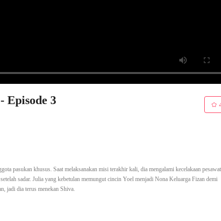
- Episode 3
ota pasukan khusus. Saat melaksanakan misi terakhir kali, dia mengalami kecelakaan pesawat
n setelah sadar. Julia yang kebetulan memungut cincin Yoel menjadi Nona Keluarga Fizan demi
, jadi dia terus menekan Shiva.