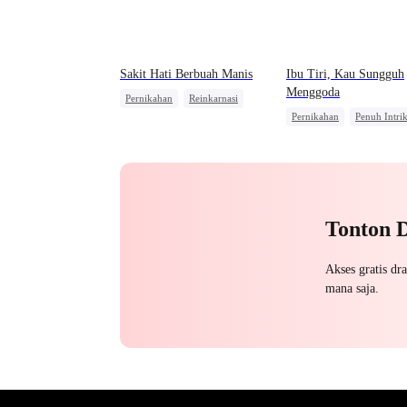
Sakit Hati Berbuah Manis
Ibu Tiri, Kau Sungguh
Menggoda
Pernikahan
Reinkarnasi
Pernikahan
Penuh Intri
Sakit Hati
Wanita Kuat
Pewaris
Cinderella
Mengejar Istri
Cinta Terlarang
Tonton 
Akses gratis dr
mana saja.