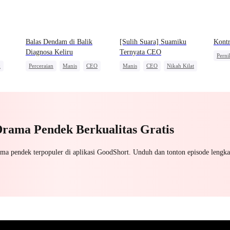
Balas Dendam di Balik
[Sulih Suara] Suamiku
Kontr
Diagnosa Keliru
Ternyata CEO
Perni
k
Perceraian
Manis
CEO
Manis
CEO
Nikah Kilat
Pewar
Pembalasan
Nikah Kontrak
Cinta Setelah Menikah
Drama Pendek Berkualitas Gratis
ama pendek terpopuler di aplikasi GoodShort. Unduh dan tonton episode lengka