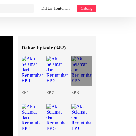
Daftar Tontonan
Gabung
Daftar Episode (
3/82
)
EP 1
EP 2
EP 3