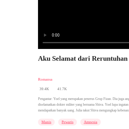
Aku Selamat dari Reruntuhan 
Romansa
39.4K
41.7K
Pengantar:
Yoel yang merupakan penerus Grup Fizan. Dia juga angg
diselamatkan dokter militer yang bernama Shiva. Yoel lupa ingata
mendapatkan banyak uang. Julia takut Shiva mengungkap kebenaran
Manis
Pewaris
Amnesia