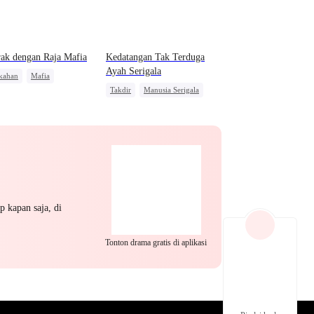
EP 22
EP 23
EP 24
ak dengan Raja Mafia
Kedatangan Tak Terduga
Ayah Serigala
kahan
Mafia
Takdir
Manusia Serigala
is Wanita
Nikah Kilat
Anak Lucu
Cinta Satu Malam
Dibantu Bayi Lucu
EP 25
EP 26
EP 27
p kapan saja, di
Tonton drama gratis di aplikasi
EP 28
EP 29
EP 30