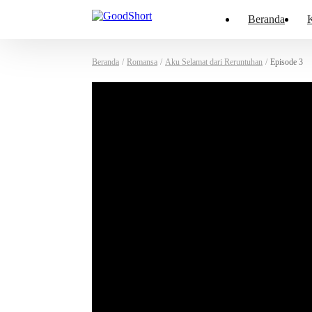
Beranda
K
Beranda
/
Romansa
/
Aku Selamat dari Reruntuhan
/
Episode 3