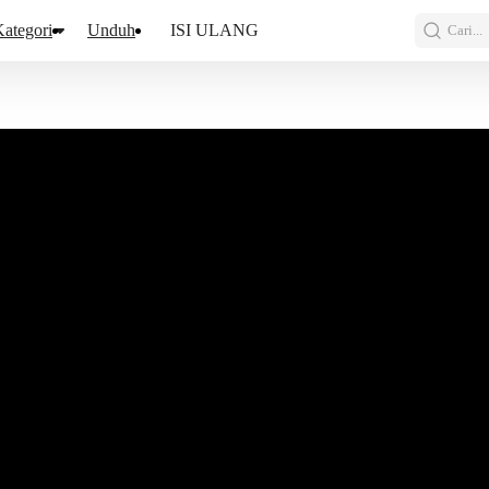
ategori
Unduh
ISI ULANG
Cari...