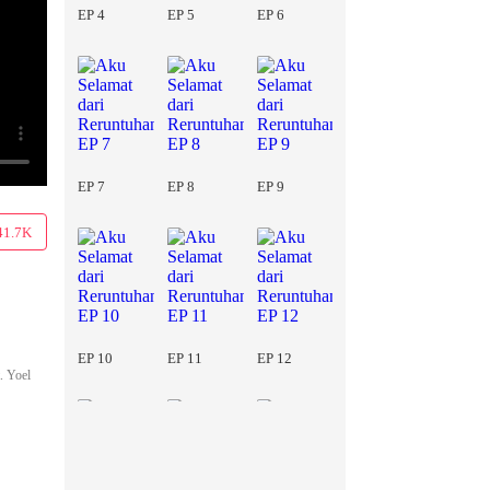
EP 4
EP 5
EP 6
EP 7
EP 8
EP 9
41.7K
EP 10
EP 11
EP 12
. Yoel