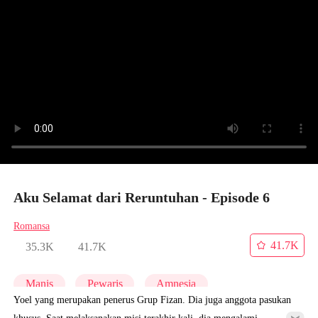
Aku Selamat dari Reruntuhan - Episode 6
Romansa
41.7K
35.3K
41.7K
Manis
Pewaris
Amnesia
Yoel yang merupakan penerus Grup Fizan. Dia juga anggota pasukan
khusus. Saat melaksanakan misi terakhir kali, dia mengalami