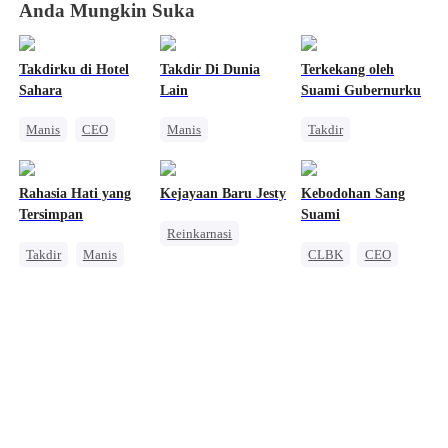
Anda Mungkin Suka
Takdirku di Hotel
Takdir Di Dunia
Terkekang oleh
Sahara
Lain
Suami Gubernurku
Manis
CEO
Manis
Takdir
Cinta Satu Malam
Perjalanan Waktu
Romansa Kantor
Romansa Kantor
Balas Dendam
Bangsawan
Rahasia Hati yang
Kejayaan Baru Jesty
Kebodohan Sang
Mafia
Cinta Satu Malam
Tersimpan
Suami
Reinkarnasi
Pembalasan
Saling Kejar
Takdir
Manis
CLBK
CEO
Wanita Kuat
CEO
Anak Lucu
Pembalasan
Teman Masa Kecil
Dibantu Bayi Lucu
Kehamilan