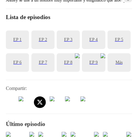
sentimientos especiales por ella...
Lista de episodios
EP 1
EP 2
EP 3
EP 4
EP 5
EP 6
EP 7
EP 8
EP 9
Más
Compartir:
Último episodio