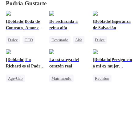
Podría Gustarte
[Doblado]Boda de
De rechazada a
[Doblado]Esperanza
Contrato, Amor con
reina alfa
de Salvación
un Billionario
Dulce
CEO
Destinado
Alfa
Dulce
Protagonista Femenina Fuerte
Luna
Malententido
Matrimonio Relámpago
Unión de Fuertes
Amor Después Del Matrimonio
[Doblado]Tío
La estratega del
[Doblado]Persiguiendo
Amor Después Del Matrimonio
Amor de infancia
CEO
Richard es el Padre
corazón real
a mi ex mujer
de Mi Bebé
multimillonaria
Age-Gap
Matrimonio
Reunión
Reencarnación
Protagonista Femenina Fuerte
Heredera
Dulce
CEO
Contraataque
Malententido
Embarazada
Castigar al malvado ex