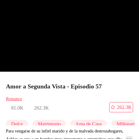
Amor a Segunda Vista - Episodio 57
Romance
262.3K
81.0K
262.3K
Dulce
Matrimonio
Ama de Casa
Millonario
Para vengarse de su infiel marido y de la malvada destrozahogares,
Ashley se une a un hombre muy importante y enigmático que alberga