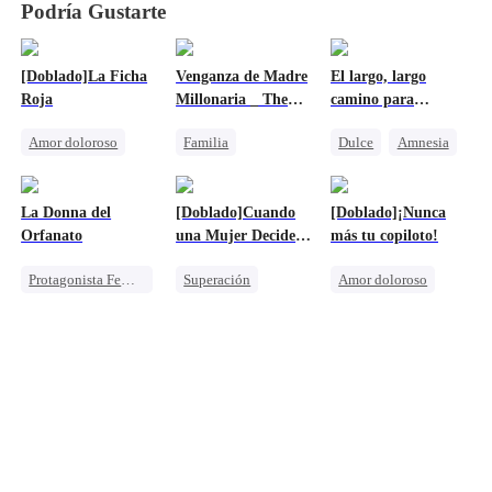
Podría Gustarte
[Doblado]La Ficha
Venganza de Madre
El largo, largo
Roja
Millonaria _ The
camino para
Beautiful Payback
recuperarla
Amor doloroso
Familia
Dulce
Amnesia
of a Billionaire
Mother
Redención
CEO Femenina
Persiguiendo el amor
Castigar al malvado ex
Heredera
CEO
Heredera
La Donna del
[Doblado]Cuando
[Doblado]¡Nunca
Lamento
CEO
Buscando Familia
Orfanato
una Mujer Decide
más tu copiloto!
Contraataque
No Mirar Atrás
Protagonista Femenina Fuerte
Superación
Amor doloroso
Identificación Errónea
Protagonista Femenina Fuerte
Protagonista Femenina Fuerte
Familia
Amor-Odio
Traición
Heredera
Castigar al malvado ex
Lamento