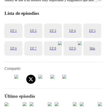
sentimientos especiales por ella...
Lista de episodios
EP 1
EP 2
EP 3
EP 4
EP 5
EP 6
EP 7
EP 8
EP 9
Más
Compartir:
Último episodio