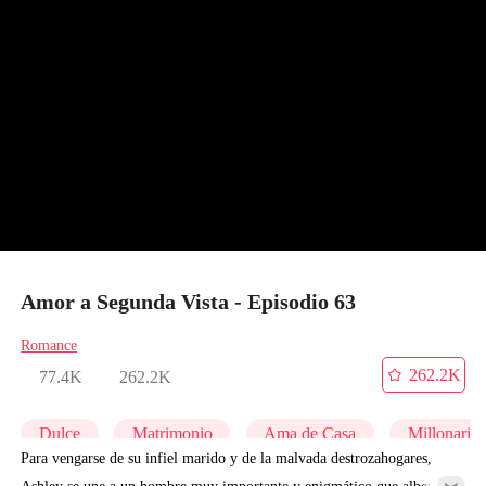
Amor a Segunda Vista - Episodio 63
Romance
262.2K
77.4K
262.2K
Dulce
Matrimonio
Ama de Casa
Millonario
Para vengarse de su infiel marido y de la malvada destrozahogares,
Ashley se une a un hombre muy importante y enigmático que alberga