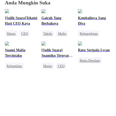
Anda Mungkin Suka
[Sulih Suara]Teknisi
Gairah Yang
Kembalinya Sang
Hati CEO Kaya
Berbahaya
Diva
Manis
CEO
Takdir
Mafia
Kebangkitan
Wanita Kuat
Cinderella
Wanita Kuat
Nikah Kilat
Kehamilan
Cinta dan Benci
Suami Mafia
[Sulih Suara]
Ratu Serigala Lycan
Cinta Setelah Menikah
Tercintaku
Suamiku Ternyata
Balas Dendam
CEO
Kehamilan
Manis
CEO
Alpha
Manis
Mafia
Nikah Kilat
Manusia Serigala
Cinderella
Cinta Setelah Menikah
Pahlawan Kembali
Menghukum Mantan Jahat