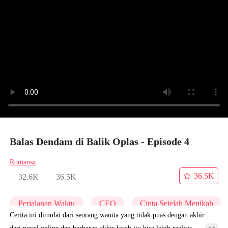
Balas Dendam di Balik Oplas - Episode 4
Romansa
36.5K
32.6K
36.5K
Perjalanan Waktu
CEO
Cinta Setelah Menikah
Cerita ini dimulai dari seorang wanita yang tidak puas dengan akhir
dari novel online dan berharap akhir kisah itu bisa lebih realitis.