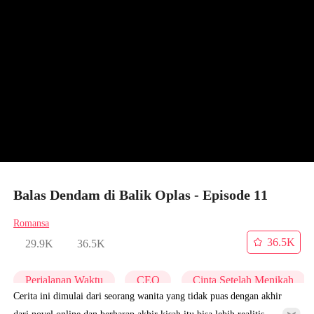
Balas Dendam di Balik Oplas - Episode 11
Romansa
36.5K
29.9K
36.5K
Perjalanan Waktu
CEO
Cinta Setelah Menikah
Cerita ini dimulai dari seorang wanita yang tidak puas dengan akhir
dari novel online dan berharap akhir kisah itu bisa lebih realitis.