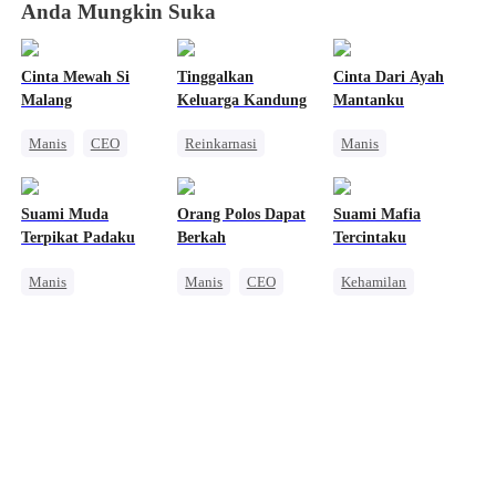
Anda Mungkin Suka
Cinta Mewah Si
Tinggalkan
Cinta Dari Ayah
Malang
Keluarga Kandung
Mantanku
Manis
CEO
Reinkarnasi
Manis
Nikah Kilat
CEO
Perbedaan Usia
Kehamilan
Perbedaan Usia
Nikah Kilat
Suami Muda
Orang Polos Dapat
Suami Mafia
Manis
Menghukum Mantan Jahat
Terpikat Padaku
Berkah
Tercintaku
CEO
Manis
Manis
CEO
Kehamilan
Identitas Tersembunyi
Nikah Kilat
Manis
Mafia
CEO
Fantasi Timur
Cinderella
Pewaris Wanita
Amnesia
Cinta Diam-diam Jadi Kenyataan