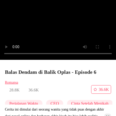
Balas Dendam di Balik Oplas - Episode 6
Romansa
36.6K
28.8K
36.6K
Perjalanan Waktu
CEO
Cinta Setelah Menikah
Cerita ini dimulai dari seorang wanita yang tidak puas dengan akhir
dari novel online dan berharap akhir kisah itu bisa lebih realitis.