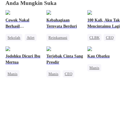
Anda Mungkin Suka
Cowok Nakal
Kebahagiaan
100 Kali, Aku Tak
Berhasil
Ternyata Berduri
Mencintaimu Lagi
Kutaklukkan?
Sekolah
Atlet
Reinkarnasi
CLBK
CEO
Cinderella
Balas Dendam
Salah Paham
Kehamilan
Keluarga
Perselingkuhan
Jodohku Dicuri Ibu
Terjebak Cinta Sang
Kau Obatku
Benci Jadi Cinta
Pewaris Wanita
Mertua
Presdir
Manis
Penyesalan
Manis
Manis
CEO
Mengejar Istri
Identitas Tersembunyi
Nikah Kilat
CEO
Pewaris Wanita
Cinta Satu Malam
Pewaris Asli dan Palsu