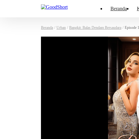
Beranda
K
Beranda
/
Urban
/
Bangkit: Balas Dendam Bersaudara
/
Episode 