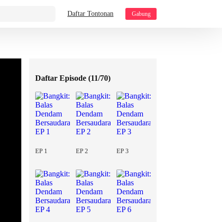
Daftar Tontonan
Gabung
Daftar Episode (
11/70
)
EP 1
EP 2
EP 3