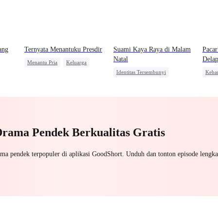
ang
Ternyata Menantuku Presdir
Suami Kaya Raya di Malam
Paca
Natal
Dela
Menantu Pria
Keluarga
Identitas Tersembunyi
Keba
Identitas Tersembunyi
Kebangkitan
Dominan
Menca
Pahlawan Kembali
Pahlawan Kembali
Ident
Pembalasan
Pembalasan
Drama Pendek Berkualitas Gratis
ama pendek terpopuler di aplikasi GoodShort. Unduh dan tonton episode lengka