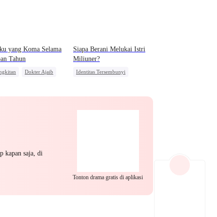
EP 22
EP 23
EP 24
rku yang Koma Selama
Siapa Berani Melukai Istri
pan Tahun
Miliuner?
ngkitan
Dokter Ajaib
Identitas Tersembunyi
ri Keluarga
Dominan
Pahlawan Kembali
itas Tersembunyi
EP 25
EP 26
EP 27
p kapan saja, di
Tonton drama gratis di aplikasi
EP 28
EP 29
EP 30