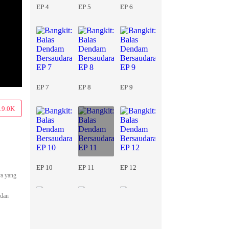
EP 4
EP 5
EP 6
EP 7
EP 8
EP 9
19.0K
EP 10
EP 11
EP 12
ya yang
 dan