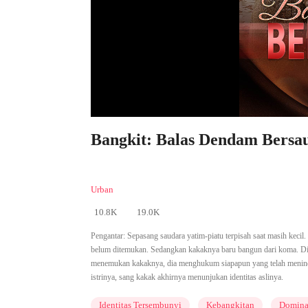
Bangkit: Balas Dendam Bersau
Urban
10.8K
19.0K
Pengantar:
Sepasang saudara yatim-piatu terpisah saat masih kecil.
belum ditemukan. Sedangkan kakaknya baru bangun dari koma. Dia 
menemukan kakaknya, dia menghukum siapapun yang telah meninda
istrinya, sang kakak akhirnya menunjukan identitas aslinya.
Identitas Tersembunyi
Kebangkitan
Domin