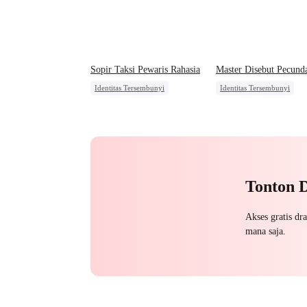
Sopir Taksi Pewaris Rahasia
Master Disebut Pecund
Identitas Tersembunyi
Identitas Tersembunyi
Pahlawan Kembali
Pewaris
Perceraian
Dibantu Bayi Lucu
Pernikahan
Pembalasan
CEO Wanita
Tonton 
Akses gratis dr
mana saja.