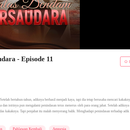
dara - Episode 11
 Setelah bertahun-tahun, adiknya berhasil menjadi kaya, tapi dia tetap berusaha mencari kakakn
dan istrinya pun mengalami penindasan terus menerus oleh para orang jahat. Setelah adiknya
s kakaknya. Tapi penjahat itu malah menyerang balik. Menghadapi penindasan terhadap adik
an
Pahlawan Kembali
Amnesia