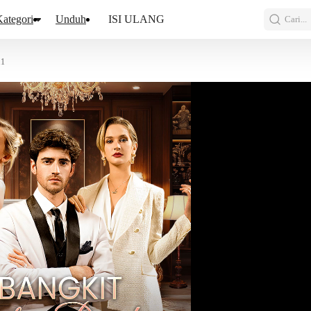
ategori
Unduh
ISI ULANG
Cari...
11