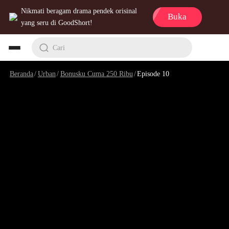
Nikmati beragam drama pendek orisinal
Buka
yang seru di GoodShort!
Cari
Beranda
/
Urban
/
Bonusku Cuma 250 Ribu
/
Episode 10