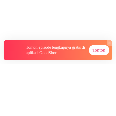
Tonton episode lengkapnya gratis di
Tonton
aplikasi GoodShort
Tentang
Informasi lainnya
Sumber Lainnya
Berlangganan