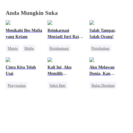
Anda Mungkin Suka
Menikahi Bos Mafia
Reinkarnasi
Salah Tampar,
yang Kejam
Menjadi Istri Raja
Salah Orang!
Naga
Manis
Mafia
Reinkarnasi
Pernikahan
Pembalasan
Naga
Kebangkitan
Menghukum Mantan Jahat
Kebangkitan
Manusia Serigala
Cinta Kita Telah
Kali Ini, Aku
Aku Melawan
Pasangan Kuat
Pembalasan
Menghukum Mantan Jahat
Usai
Memilih
Dunia, Kau
Penyesalan
Meninggalkanmu
Menjagaku
Penyesalan
Sakit Hati
Balas Dendam
Mengejar Istri
Orang Biasa
Wanita Kuat
Pernikahan
Penyesalan
Pembalasan
Perceraian
CEO
Menghukum Mantan Jahat
Sakit Hati