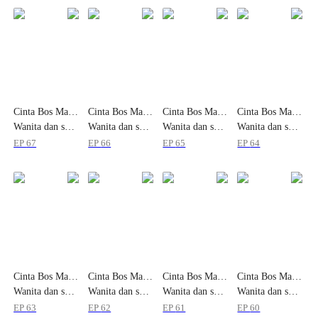
Cinta Bos Mafia
Cinta Bos Mafia
Cinta Bos Mafia
Cinta Bos Mafia
Wanita dan sang
Wanita dan sang
Wanita dan sang
Wanita dan sang
Kurir
Kurir
Kurir
Kurir
EP
67
EP
66
EP
65
EP
64
Cinta Bos Mafia
Cinta Bos Mafia
Cinta Bos Mafia
Cinta Bos Mafia
Wanita dan sang
Wanita dan sang
Wanita dan sang
Wanita dan sang
Kurir
Kurir
Kurir
Kurir
EP
63
EP
62
EP
61
EP
60