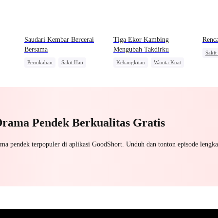
Saudari Kembar Bercerai
Tiga Ekor Kambing
Renca
Bersama
Mengubah Takdirku
Sakit
Pernikahan
Sakit Hati
Kebangkitan
Wanita Kuat
Pengg
Mafia
Mengejar Istri
Pembalasan
uat
Menge
Penyesalan
Drama Pendek Berkualitas Gratis
ama pendek terpopuler di aplikasi GoodShort. Unduh dan tonton episode lengka