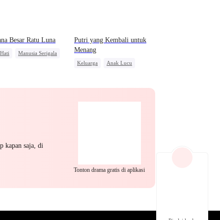
EP 22
EP 23
EP 24
na Besar Ratu Luna
Putri yang Kembali untuk
Menang
 Hati
Manusia Serigala
Keluarga
Anak Lucu
anti
Penyesalan
Wanita Kuat
Pasangan Kuat
jar Istri
Kebangkitan
EP 25
EP 26
EP 27
p kapan saja, di
Tonton drama gratis di aplikasi
EP 28
EP 29
EP 30