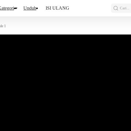
ategori
Unduh
ISI ULANG
Cari...
de 1