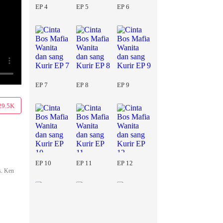
EP 4
EP 5
EP 6
EP 7
EP 8
EP 9
29.5K
EP 10
EP 11
EP 12
s. Ken