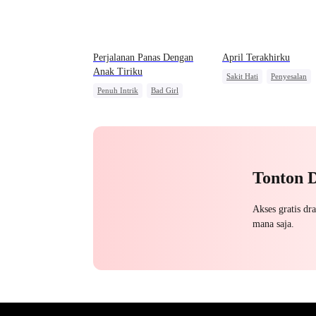
Perjalanan Panas Dengan
April Terakhirku
Anak Tiriku
Sakit Hati
Penyesalan
Penuh Intrik
Bad Girl
Mengejar Istri
Pengkhianatan
Pengkhianatan
Wanita K
Perselingkuhan
Tonton 
Akses gratis dr
mana saja.