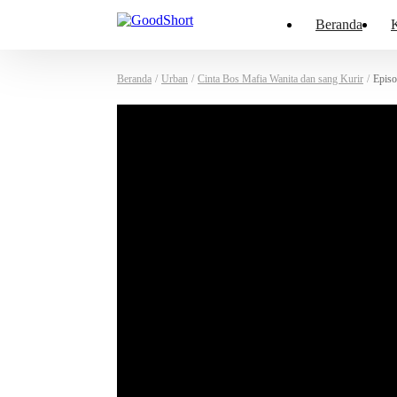
Beranda
K
Beranda
/
Urban
/
Cinta Bos Mafia Wanita dan sang Kurir
/
Episo