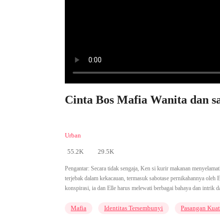
Cinta Bos Mafia Wanita dan sa
Urban
55.2K
29.5K
Pengantar:
Secara tidak sengaja, Ken si kurir makanan menyelamat
terjebak dalam kekacauan, termasuk sabotase pernikahannya oleh El
konspirasi, ia dan Elle harus melewati berbagai bahaya dan intrik
Mafia
Identitas Tersembunyi
Pasangan Kuat