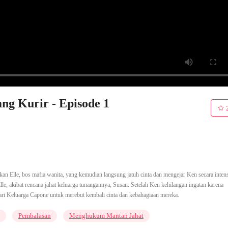
ng Kurir - Episode 1
kan Elle, bos mafia wanita, yang kemudian langsung jatuh cinta dan mengejar Ken secara inten
le, akibat rencana jahat keluarga tunangannya, Susan. Setelah Ken kehilangan ingatan karena
 dari Keluarga Capone untuk merebut kembali cinta dan kebahagiaan mereka.
Pembalasan
Menghukum Mantan Jahat