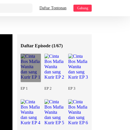
Daftar Tontonan
Gabung
Daftar Episode (
1/67
)
EP 1
EP 2
EP 3