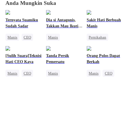
Anda Mungkin Suka
Ternyata Suamiku
Dia si Antagonis,
Sakit Hati Berbuah
Sudah Sadar
Takkan Mau Ikuti
Manis
Plot
Manis
CEO
Manis
Pernikahan
Cinta Setelah Menikah
Perjalanan Waktu
Reinkarnasi
Romansa Usia Dewasa
CEO
Sakit Hati
[Sulih Suara]Teknisi
Tanda Persik
Orang Polos Dapat
Mengejar Istri
Wanita Kuat
Hati CEO Kaya
Pemersatu
Berkah
Anime
Mengejar Istri
Manis
CEO
Manis
Manis
CEO
Wanita Kuat
Penebusan
Nikah Kilat
Nikah Kilat
CEO
Fantasi Timur
Cinta Setelah Menikah
Cinta dan Benci