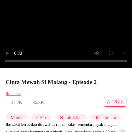
Cinta Mewah Si Malang - Episode 2
Romansa
36.8K
41.2K
36.8K
Manis
CEO
Nikah Kilat
Kehamilan
Ibu sakit keras dan dirawat di rumah sakit, sementara ayah menjual
putrinya demi keuntungan pribadi. Asha, yang baru berusia 20 tahun,