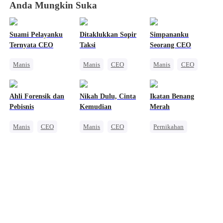
Anda Mungkin Suka
Suami Pelayanku
Ditaklukkan Sopir
Simpananku
Ternyata CEO
Taksi
Seorang CEO
Manis
Manis
CEO
Manis
CEO
Identitas Tersembunyi
Nikah Kilat
Cinta Satu Malam
CEO
Ahli Forensik dan
Nikah Dulu, Cinta
Ikatan Benang
Wanita Kuat
Pebisnis
Kemudian
Merah
Pengkhianatan
Manis
CEO
Manis
CEO
Pernikahan
Nikah Kilat
Cinta Satu Malam
Nikah Kilat
Penebusan
Nikah Kilat
Cinta Setelah Menikah
Cinderella
CEO
Cinta Setelah Menikah
Kesalahan Identitas