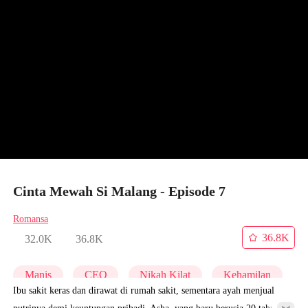
Cinta Mewah Si Malang - Episode 7
Romansa
36.8K
32.0K
36.8K
Manis
CEO
Nikah Kilat
Kehamilan
Ibu sakit keras dan dirawat di rumah sakit, sementara ayah menjual
putrinya demi keuntungan pribadi. Asha, yang baru berusia 20 tahun,