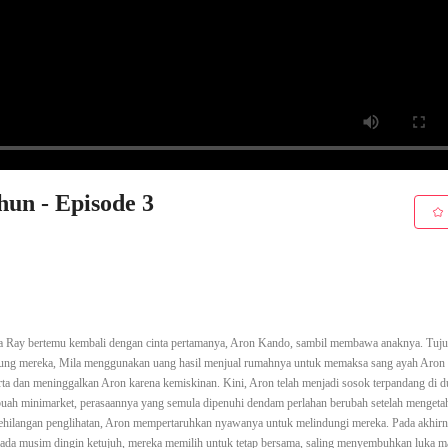
hun - Episode 3
ila Ray bertemu kembali dengan cinta pertamanya, Aron Kando, sambil membawa anaknya. Tuju
ndung mereka, Mila menggunakan uang hasil menjual rumahnya untuk memaksa sang ayah Aron 
rta dan meninggalkan Aron karena kemiskinan. Kini, Aron telah menjadi sosok terpandang di d
sebuah minimarket, perasaannya yang semula dipenuhi dendam perlahan berubah setelah mengeta
 kehilangan penglihatan, Aron mempertaruhkan nyawanya untuk melindungi mereka. Pada akhirn
 pada musim dingin ketujuh, mereka memilih untuk tetap bersama, saling menyembuhkan luka 