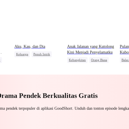
Aku, Kau, dan Dia
Anak Jalanan yang Kutolong
Pulan
Kini Menjadi Penyelamatku
Kubo
Keluarga
Penuh Intrik
Keboh
t
Kebangkitan
Orang Biasa
Bala
Pewaris Wanita
ri
CEO
Pengkhianatan
Domi
Drama Pendek Berkualitas Gratis
ama pendek terpopuler di aplikasi GoodShort. Unduh dan tonton episode lengka