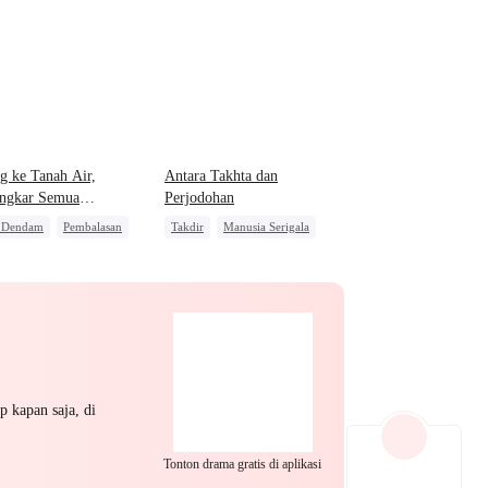
EP 22
EP 23
EP 24
g ke Tanah Air,
Antara Takhta dan
ngkar Semua
Perjodohan
ongan Istriku
s Dendam
Pembalasan
Takdir
Manusia Serigala
EP 25
EP 26
EP 27
nan
Naga
Wanita Kuat
Nikah Kontrak
Pembalasan
EP 28
EP 29
EP 30
p kapan saja, di
Tonton drama gratis di aplikasi