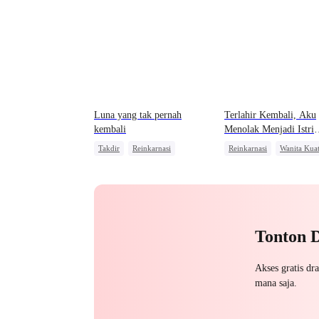
Luna yang tak pernah
Terlahir Kembali, Aku
kembali
Menolak Menjadi Istri
Mayor
Takdir
Reinkarnasi
Reinkarnasi
Wanita Kua
Pewaris
Pembalasan
Penyesalan
Mengejar Ist
Kebangkitan
Tonton 
Akses gratis dr
mana saja.