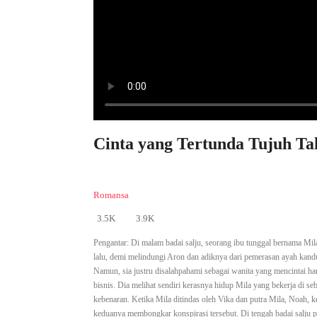
Cinta yang Tertunda Tujuh Ta
Romansa
3.5K
3.9K
Pengantar:
Di malam badai salju, seorang ibu tunggal bernama M
lalu, demi melindungi Aron dan adiknya dari pemerasan ayah ka
Namun, sia justru disalahpahami sebagai wanita yang mencintai ha
bisnis. Dia melihat sendiri kerasnya hidup Mila yang bekerja di 
kebenaran. Ketika Mila ditindas oleh Vika dan putra Mila, Noah,
keduanya membongkar konspirasi tersebut. Di tengah badai salju