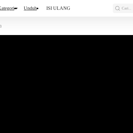
ategori
Unduh
ISI ULANG
Cari...
3