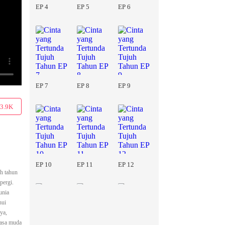
EP 4
EP 5
EP 6
EP 7
EP 8
EP 9
3.9K
EP 10
EP 11
EP 12
h tahun
pergi.
unia
hui
ya,
masa muda