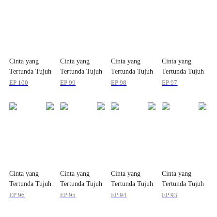
Cinta yang
Cinta yang
Cinta yang
Cinta yang
Tertunda Tujuh
Tertunda Tujuh
Tertunda Tujuh
Tertunda Tujuh
Tahun
Tahun
Tahun
Tahun
EP
100
EP
99
EP
98
EP
97
Cinta yang
Cinta yang
Cinta yang
Cinta yang
Tertunda Tujuh
Tertunda Tujuh
Tertunda Tujuh
Tertunda Tujuh
Tahun
Tahun
Tahun
Tahun
EP
96
EP
95
EP
94
EP
93