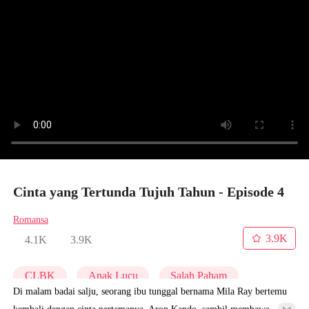
Cinta yang Tertunda Tujuh Tahun - Episode 4
Romansa
3.9K
4.1K
3.9K
CLBK
Anak Lucu
Salah Paham
Di malam badai salju, seorang ibu tunggal bernama Mila Ray bertemu
kembali dengan cinta pertamanya, Aron Kando, sambil membawa