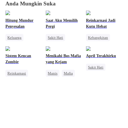
Anda Mungkin Suka
Hitung Mundur
Saat Aku Memilih
Reinkarnasi Jadi
Penyesalan
Pergi
Kutu Hebat
Keluarga
Sakit Hati
Kebangkitan
Penuh Intrik
Penuh Intrik
Orang Biasa
Orang Biasa
Manusia Serigala
Pembalasan
Sistem Kencan
Menikahi Bos Mafia
April Terakhirku
Penyesalan
Pengkhianatan
Anime
Zombie
yang Kejam
Sakit Hati
Anime
Reinkarnasi
Manis
Mafia
Penyesalan
Mengejar Istri
Sistem
Pembalasan
Mengejar Istri
Kebangkitan
Menghukum Mantan Jahat
Pengkhianatan
Dominan
Pasangan Kuat
Wanita Kuat
Orang Biasa
Pembalasan