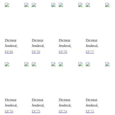
Dicintai
Dicintai
Dicintai
Dicintai
Jenderal,
Jenderal,
Jenderal,
Jenderal,
Istrinya
Istrinya
Istrinya
Istrinya
EP
80
EP
79
EP
78
EP
77
Menggila Lagi
Menggila Lagi
Menggila Lagi
Menggila Lagi
Dicintai
Dicintai
Dicintai
Dicintai
Jenderal,
Jenderal,
Jenderal,
Jenderal,
Istrinya
Istrinya
Istrinya
Istrinya
EP
76
EP
75
EP
74
EP
73