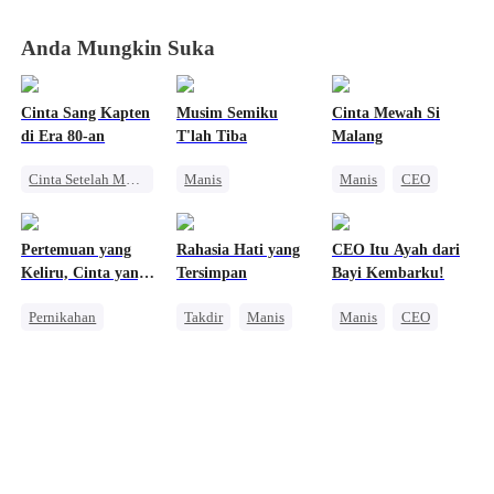
Menggila Lagi
Menggila Lagi
Menggila Lagi
Menggila Lagi
Anda Mungkin Suka
Cinta Sang Kapten
Musim Semiku
Cinta Mewah Si
di Era 80-an
T'lah Tiba
Malang
Cinta Setelah Menikah
Manis
Manis
CEO
Perjalanan Waktu
Pernikahan
Nikah Kilat
Pernikahan
Ibu Rumah Tangga
Kehamilan
Pertemuan yang
Rahasia Hati yang
CEO Itu Ayah dari
Wanita Kuat
Miliuner
Keliru, Cinta yang
Tersimpan
Bayi Kembarku!
Cinta Diam-diam Jadi Kenyataan
Tidak Terduga
Pernikahan
Takdir
Manis
Manis
CEO
Takdir
CEO
CEO
Kehamilan
Cinta Segitiga
Teman Masa Kecil