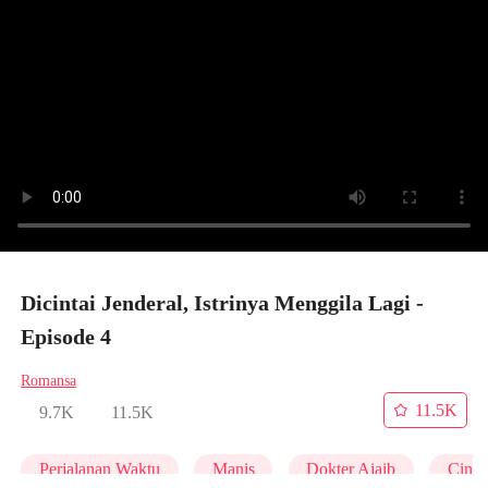
Dicintai Jenderal, Istrinya Menggila Lagi -
Episode 4
Romansa
11.5K
9.7K
11.5K
Perjalanan Waktu
Manis
Dokter Ajaib
Cinta