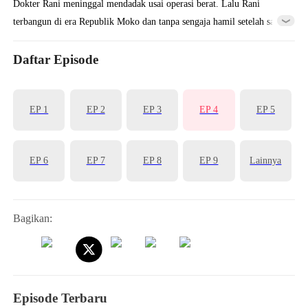
Dokter Rani meninggal mendadak usai operasi berat. Lalu Rani
terbangun di era Republik Moko dan tanpa sengaja hamil setelah satu
malam tidur bersama Fano. Sejak saat itu, Fano tak bisa
melupakannya. Lima tahun kemudian, Fano baru tahu tentang
Daftar Episode
anaknya dan dia langsung melamar Rani!
EP 1
EP 2
EP 3
EP 4
EP 5
EP 6
EP 7
EP 8
EP 9
Lainnya
Bagikan:
Episode Terbaru