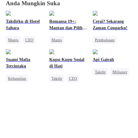
Anda Mungkin Suka
Takdirku di Hotel
Romansa 19+:
Cerai? Sekarang
Sahara
Mantan dan Pilihan
Zaman Cougarku!
Gila
Manis
CEO
Manis
Pembalasan
Cinta Satu Malam
Cinta Segitiga
Pernikahan
Romansa Kantor
Benci Jadi Cinta
Ibu Rumah Tangga
Suami Mafia
Kupu-Kupu Sosial
Api Gairah
Cinta Satu Malam
Pengkhianatan
Tercintaku
di Hati
Takdir
Miliuner
Kehamilan
Takdir
CEO
SM
Manis
Mafia
Pembalasan
Kesalahan Identitas
Cinderella
Cinta dan Benci