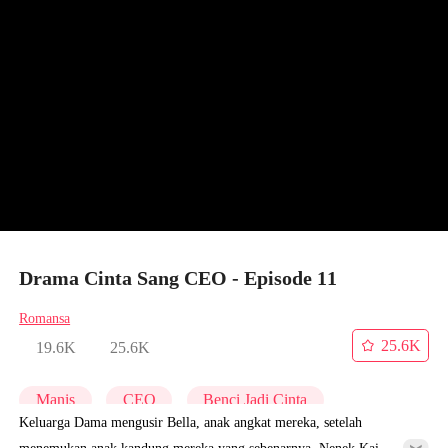
Drama Cinta Sang CEO - Episode 11
Romansa
25.6K
19.6K
25.6K
Manis
CEO
Benci Jadi Cinta
Keluarga Dama mengusir Bella, anak angkat mereka, setelah
menemukan anak kandung mereka yang sebenarnya. Nenek Kai