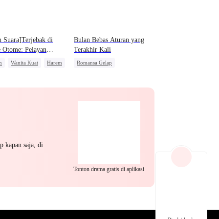
EP 22
EP 23
EP 24
h Suara]Terjebak di
Bulan Bebas Aturan yang
 Otome: Pelayan
Terakhir Kali
ku, Jangan Kabur
m
Wanita Kuat
Harem
Romansa Gelap
Penuh Intrik
Mafia
Mengejar Istri
Penyesalan
EP 25
EP 26
EP 27
p kapan saja, di
Tonton drama gratis di aplikasi
EP 28
EP 29
EP 30