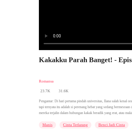
Kakakku Parah Banget! - Epis
Romansa
23.7K
31.6K
Pengantar:
Di hari pertama pindah universitas, Ilana salah kenal 
tapi ternyata itu adalah si perenang hebat yang sedang bermesraan 
mereka terjalin dalam hubungan kakak beradik yang erat, atau malah 
Manis
Cinta Terlarang
Benci Jadi Cinta