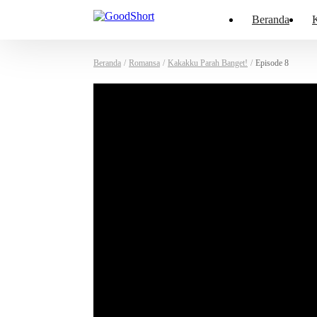
Beranda
K
Beranda
/
Romansa
/
Kakakku Parah Banget!
/
Episode 8