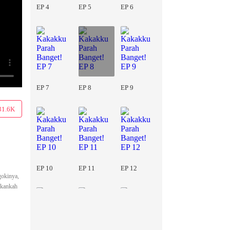
EP 4
EP 5
EP 6
EP 7
EP 8
EP 9
31.6K
EP 10
EP 11
EP 12
gokinya,
 Akankah