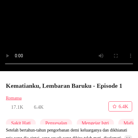
Kematianku, Lembaran Baruku - Episode 1
Romansa
6.4K
17.1K
6.4K
Sakit Hati
Penyesalan
Mengejar Istri
Mafia
Setelah bertahun-tahun pengorbanan demi keluarganya dan dikhianati
pria yang dia cintai, sang cewek yang dikira telah mati, diselamatkan