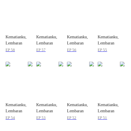
Kematianku,
Kematianku,
Kematianku,
Kematianku,
Lembaran
Lembaran
Lembaran
Lembaran
Baruku
Baruku
Baruku
Baruku
EP
58
EP
57
EP
56
EP
55
Kematianku,
Kematianku,
Kematianku,
Kematianku,
Lembaran
Lembaran
Lembaran
Lembaran
Baruku
Baruku
Baruku
Baruku
EP
54
EP
53
EP
52
EP
51