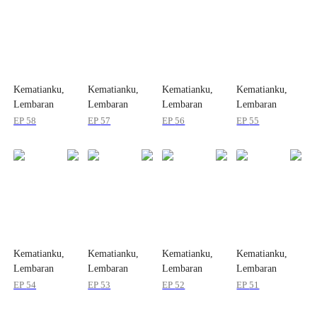
Kematianku,
Kematianku,
Kematianku,
Kematianku,
Lembaran
Lembaran
Lembaran
Lembaran
Baruku
Baruku
Baruku
Baruku
EP
58
EP
57
EP
56
EP
55
Kematianku,
Kematianku,
Kematianku,
Kematianku,
Lembaran
Lembaran
Lembaran
Lembaran
Baruku
Baruku
Baruku
Baruku
EP
54
EP
53
EP
52
EP
51