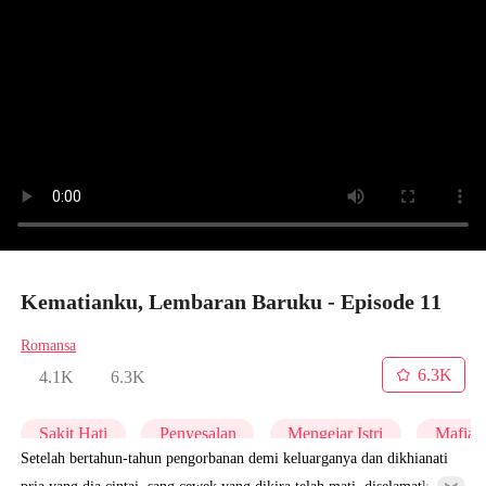
Kematianku, Lembaran Baruku - Episode 11
Romansa
6.3K
4.1K
6.3K
Sakit Hati
Penyesalan
Mengejar Istri
Mafia
Setelah bertahun-tahun pengorbanan demi keluarganya dan dikhianati
pria yang dia cintai, sang cewek yang dikira telah mati, diselamatkan