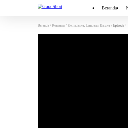
Beranda
K
Beranda
/
Romansa
/
Kematianku, Lembaran Baruku
/
Episode 4