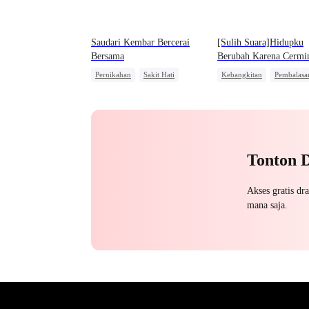
Saudari Kembar Bercerai
[Sulih Suara]Hidupku
Bersama
Berubah Karena Cermi
Perunggu Ajaib !
Pernikahan
Sakit Hati
Kebangkitan
Pembalasa
Mafia
Mengejar Istri
Pewaris
Penyesalan
Tonton 
Akses gratis dr
mana saja.