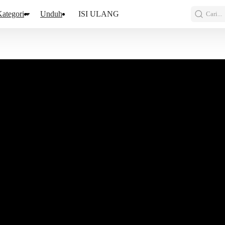
ategori
Unduh
ISI ULANG
Cari...