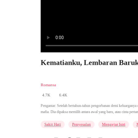
Kematianku, Lembaran Baruku
Romansa
4.7K
6.4K
Pengantar:
Setelah bertahun-tahun pengorbanan demi keluarganya da
mafia. Dia dipaksa memilih antara awal yang baru, atau cinta pert
Sakit Hati
Penyesalan
Mengejar Istri