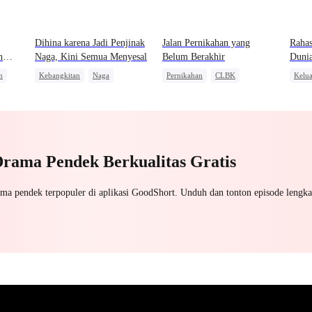
Dihina karena Jadi Penjinak
Jalan Pernikahan yang
Rahas
n
Naga, Kini Semua Menyesal
Belum Berakhir
Duni
n
Kebangkitan
Naga
Pernikahan
CLBK
Kelu
Pembalasan
Wanita Kuat
Perceraian
Ident
Salah Paham
Mengejar Istri
Miliu
Drama Pendek Berkualitas Gratis
ama pendek terpopuler di aplikasi GoodShort. Unduh dan tonton episode lengka