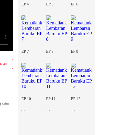
EP 4
EP 5
EP 6
EP 7
EP 8
EP 9
6.4K
EP 10
EP 11
EP 12
g ketua