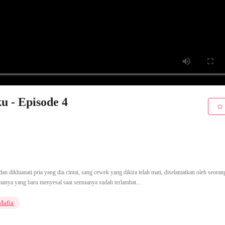
 - Episode 4
n dikhianati pria yang dia cintai, sang cewek yang dikira telah mati, diselamatkan oleh seoran
amanya yang baru menyesal saat semuanya sudah terlambat...
Mafia