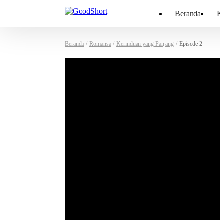
Beranda
K
Beranda
/
Romansa
/
Kerinduan yang Panjang
/
Episode 2