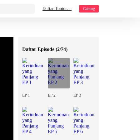
Daftar Tontonan
Gabung
Daftar Episode (
2/74
)
EP 1
EP 2
EP 3