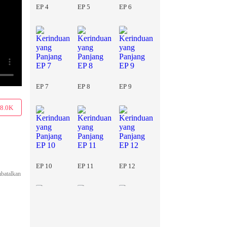
EP 4
EP 5
EP 6
EP 7
EP 8
EP 9
8.0K
EP 10
EP 11
EP 12
mbatalkan