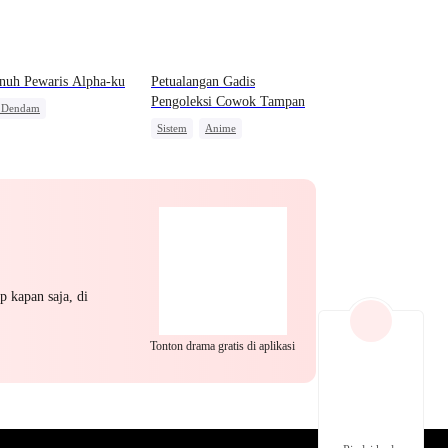
EP 22
EP 23
EP 24
nuh Pewaris Alpha-ku
Petualangan Gadis
Pengoleksi Cowok Tampan
s Dendam
Sistem
Anime
ia Serigala
Wanita Kuat
Benci Jadi Cinta
a Kuat
hukum Mantan Jahat
EP 25
EP 26
EP 27
p kapan saja, di
Tonton drama gratis di aplikasi
EP 28
EP 29
EP 30