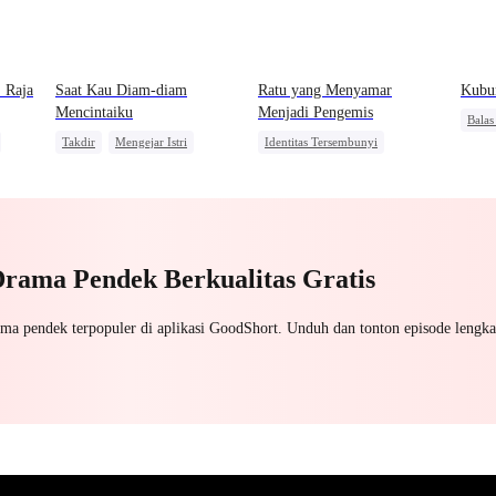
 Raja
Saat Kau Diam-diam
Ratu yang Menyamar
Kubu
Mencintaiku
Menjadi Pengemis
Bala
Takdir
Mengejar Istri
Identitas Tersembunyi
Manus
ra
Pewaris Wanita
Pewaris Wanita
Wanit
Nikah Kontrak
Meng
Pengkhianatan
Menghukum Mantan Jahat
Drama Pendek Berkualitas Gratis
ama pendek terpopuler di aplikasi GoodShort. Unduh dan tonton episode lengka