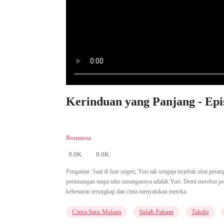
Kerinduan yang Panjang - Epi
Romansa
9.0K
8.0K
Pengantar:
Saat di luar negeri, Yuri tak sengaja terjebak obat p
pertunangan tanpa tahu tunangannya adalah Yuri. Demi merebut pe
kebenaran terungkap dan cinta menyatukan mereka.
Cinta Satu Malam
Salah Paham
Takdir