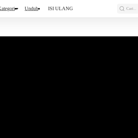
ategori
Unduh
ISI ULANG
Cari...