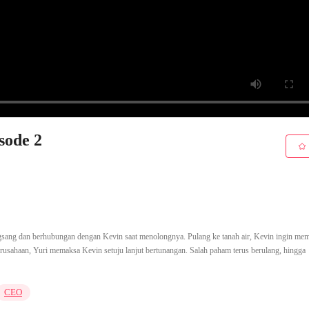
sode 2
erangsang dan berhubungan dengan Kevin saat menolongnya. Pulang ke tanah air, Kevin ingin me
rusahaan, Yuri memaksa Kevin setuju lanjut bertunangan. Salah paham terus berulang, hingga
CEO