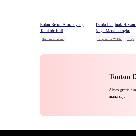
Bulan Bebas Aturan yang
Dunia Penjinak Hewan:
Terakhir Kali
Naga Mendukungku
Romansa Gelap
Perjalanan Waktu
Naga
Penuh Intrik
Mafia
Konflik Keluarga dan Nega
Mengejar Istri
Penyesalan
Anime
Tonton 
Akses gratis dr
mana saja.