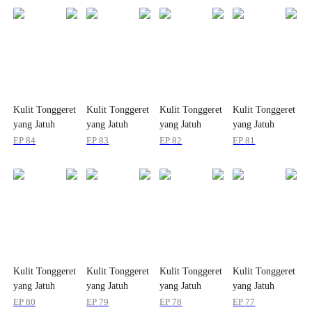
Kulit Tonggeret
Kulit Tonggeret
Kulit Tonggeret
Kulit Tonggeret
yang Jatuh
yang Jatuh
yang Jatuh
yang Jatuh
Menjadi Busana
Menjadi Busana
Menjadi Busana
Menjadi Busana
EP
84
EP
83
EP
82
EP
81
Kulit Tonggeret
Kulit Tonggeret
Kulit Tonggeret
Kulit Tonggeret
yang Jatuh
yang Jatuh
yang Jatuh
yang Jatuh
Menjadi Busana
Menjadi Busana
Menjadi Busana
Menjadi Busana
EP
80
EP
79
EP
78
EP
77