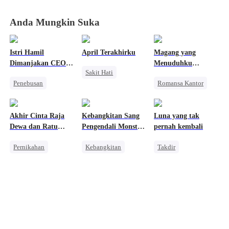
Anda Mungkin Suka
Istri Hamil
April Terakhirku
Magang yang
Dimanjakan CEO
Menuduhku
Sakit Hati
Dingin
Mencuri
Penebusan
Romansa Kantor
Penyesalan
Cinderella
Penyesalan
Mengejar Istri
Cinta Satu Malam
Perang Bisnis
Pengkhianatan
Akhir Cinta Raja
Kebangkitan Sang
Luna yang tak
Menghukum Mantan Jahat
Wanita Kuat
Dewa dan Ratu
Pengendali Monster
pernah kembali
Wanita Kuat
Fana
Mahadewa
Pernikahan
Kebangkitan
Takdir
Balas Dendam
Penuh Intrik
Naga
Reinkarnasi
Bangsawan
Pembalasan
Pewaris
Penyesalan
Anime
Pembalasan