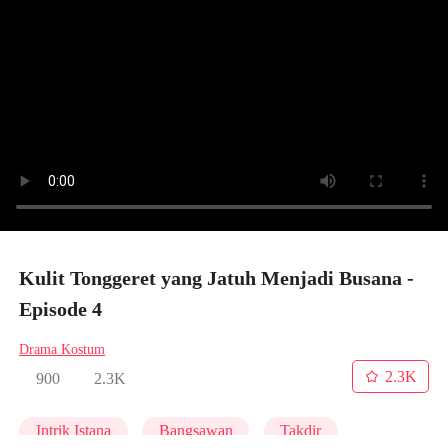
Kulit Tonggeret yang Jatuh Menjadi Busana -
Episode 4
Drama Kostum
2.3K
900
2.3K
Intrik Istana
Bangsawan
Takdir