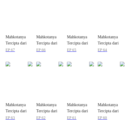
Mahkotanya
Mahkotanya
Mahkotanya
Mahkotanya
Tercipta dari
Tercipta dari
Tercipta dari
Tercipta dari
Luka
Luka
Luka
Luka
EP
67
EP
66
EP
65
EP
64
Mahkotanya
Mahkotanya
Mahkotanya
Mahkotanya
Tercipta dari
Tercipta dari
Tercipta dari
Tercipta dari
Luka
Luka
Luka
Luka
EP
63
EP
62
EP
61
EP
60