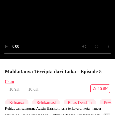
Mahkotanya Tercipta dari Luka - Episode 5
Urban
10.6K
10.9K
10.6K
Keluarga
Reinkarnasi
Balas Dendam
Pewari
Kehidupan sempurna Austin Harrison, pria terkaya di kota, hancur
berkeping-keping saat sang adik dibunuh dengan keji tepat di hari