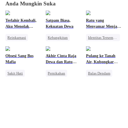
Anda Mungkin Suka
Terlahir Kembali,
Satpam Biasa,
Ratu yang
Aku Menolak
Kekuatan Dewa
Menyamar Menjadi
Menjadi Istri Mayor
Pengemis
Reinkarnasi
Kebangkitan
Identitas Tersembunyi
Wanita Kuat
Orang Biasa
Pewaris Wanita
Penyesalan
Pembalasan
Nikah Kontrak
Obsesi Sang Bos
Akhir Cinta Raja
Pulang ke Tanah
Mengejar Istri
Pengkhianatan
Mafia
Dewa dan Ratu
Air, Kubongkar
Kebangkitan
Menghukum Mantan Jahat
Fana
Semua Kebohongan
Sakit Hati
Pernikahan
Balas Dendam
Istriku
Mafia
Penuh Intrik
Pembalasan
Penyesalan
Bangsawan
Dominan
Mengejar Istri
Penyesalan