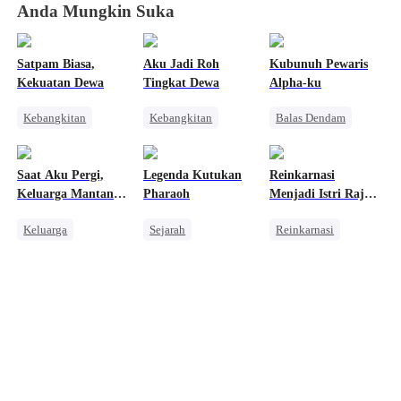
Anda Mungkin Suka
Satpam Biasa,
Aku Jadi Roh
Kubunuh Pewaris
Kekuatan Dewa
Tingkat Dewa
Alpha-ku
Kebangkitan
Kebangkitan
Balas Dendam
Orang Biasa
Anime
Manusia Serigala
Pembalasan
Dewa Perang
Wanita Kuat
Saat Aku Pergi,
Legenda Kutukan
Reinkarnasi
Pembalasan
Menghukum Mantan Jahat
Keluarga Mantan
Pharaoh
Menjadi Istri Raja
Istriku Mulai Panik
Naga
Keluarga
Sejarah
Reinkarnasi
Pembalasan
Pewaris Wanita
Naga
CEO
Penyesalan
Kebangkitan
Benci
Pembalasan
Penyesalan