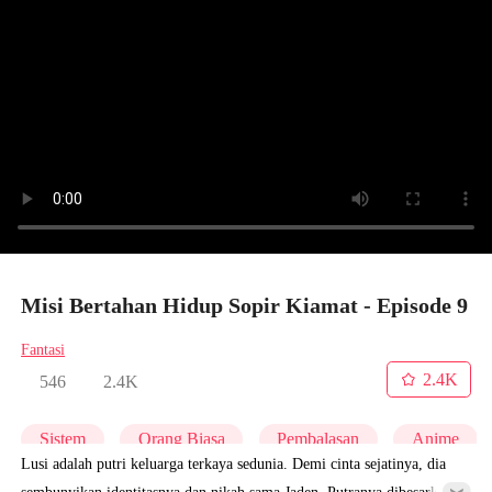
Misi Bertahan Hidup Sopir Kiamat - Episode 9
Fantasi
2.4K
546
2.4K
Sistem
Orang Biasa
Pembalasan
Anime
Lusi adalah putri keluarga terkaya sedunia. Demi cinta sejatinya, dia
sembunyikan identitasnya dan nikah sama Jaden. Putranya dibesarkan