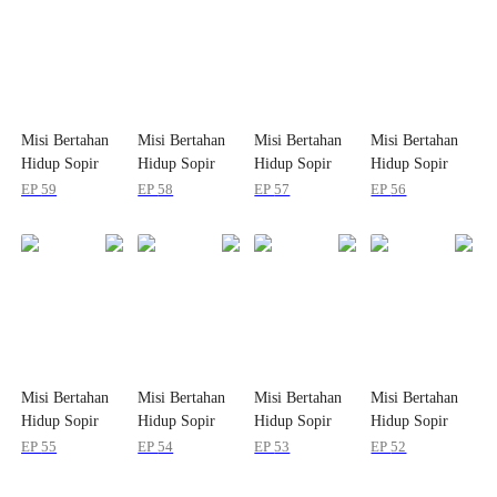
Misi Bertahan
Misi Bertahan
Misi Bertahan
Misi Bertahan
Hidup Sopir
Hidup Sopir
Hidup Sopir
Hidup Sopir
Kiamat
Kiamat
Kiamat
Kiamat
EP
59
EP
58
EP
57
EP
56
Misi Bertahan
Misi Bertahan
Misi Bertahan
Misi Bertahan
Hidup Sopir
Hidup Sopir
Hidup Sopir
Hidup Sopir
Kiamat
Kiamat
Kiamat
Kiamat
EP
55
EP
54
EP
53
EP
52